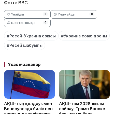
Фото: ВВС
🤍 Ұнайды
😞 Ұнамайды
0
0
😡 Шектен шыққан
0
#Ресей-Украина соғысы
#Украина соғыс дроны
#Ресей шабуылы
Ұқсас мақалалар
АҚШ-тың қолдауымен
АҚШ-тағы 2028 жылғы
Венесуэлада билік пен
сайлау: Трамп Вэнске
оппозиция келіссөзге
басымдық бере