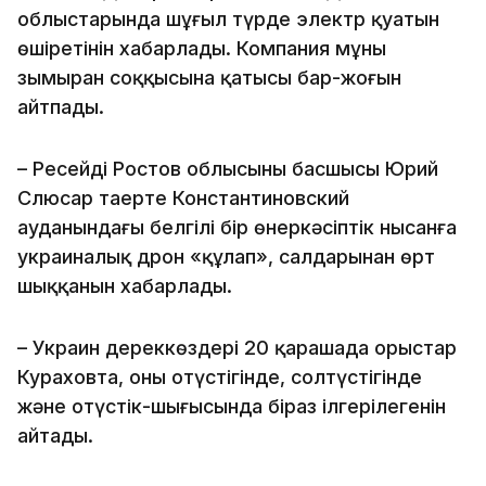
облыстарында шұғыл түрде электр қуатын
өшіретінін хабарлады. Компания мұның
зымыран соққысына қатысы бар-жоғын
айтпады.
– Ресейдің Ростов облысының басшысы Юрий
Слюсар таңертең Константиновский
ауданындағы белгілі бір өнеркәсіптік нысанға
украиналық дрон «құлап», салдарынан өрт
шыққанын хабарлады.
– Украин дереккөздері 20 қарашада орыстар
Кураховта, оның оңтүстігінде, солтүстігінде
және оңтүстік-шығысында біраз ілгерілегенін
айтады.