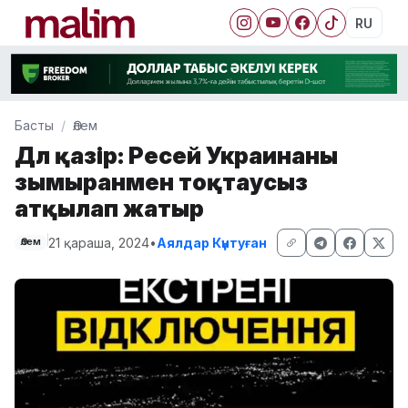
RU
Басты
Әлем
Дәл қазір: Ресей Украинаны
зымыранмен тоқтаусыз
атқылап жатыр
21 қараша, 2024
•
Аялдар Күнтуған
Әлем