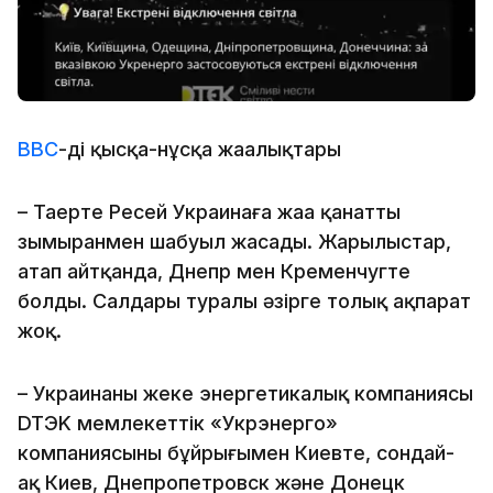
ВВС
-дің қысқа-нұсқа жаңалықтары
– Таңертең Ресей Украинаға жаңа қанатты
зымыранмен шабуыл жасады. Жарылыстар,
атап айтқанда, Днепр мен Кременчугте
болды. Салдары туралы әзірге толық ақпарат
жоқ.
– Украинаның жеке энергетикалық компаниясы
DTЭK мемлекеттік «Укрэнерго»
компаниясының бұйрығымен Киевте, сондай-
ақ Киев, Днепропетровск және Донецк