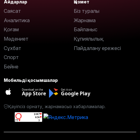
Айдарлар
Қызмет
Саясат
Біз туралы
Аналитика
Жарнама
Қоғам
Байланыс
Мәдениет
Құпиялылық
Сұхбат
Пайдалану ережесі
Спорт
Бейне
Мобильді қосымшалар
Download on the
Get it on
App Store
Google Play
Қауіпсіз орнату, жарнамасыз хабарламалар.