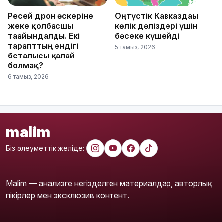
Ресей дрон әскеріне
Оңтүстік Кавказдағы
жеке қолбасшы
көлік дәліздері үшін
тағайындалды. Екі
бәсеке күшейді
тарапттың ендігі
5 тамыз, 2026
беталысы қалай
болмақ?
6 тамыз, 2026
malim
Біз әлеуметтік желіде:
Malim — анализге негізделген материалдар, авторлық
пікірлер мен эксклюзив контент.