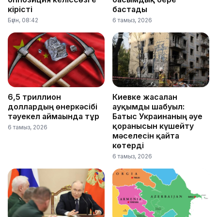
кірісті
бастады
Бүгін, 08:42
6 тамыз, 2026
6,5 триллион
Киевке жасалған
доллардың өнеркәсібі
ауқымды шабуыл:
тәуекел аймағында тұр
Батыс Украинаның әуе
қорғанысын күшейту
6 тамыз, 2026
мәселесін қайта
көтерді
6 тамыз, 2026