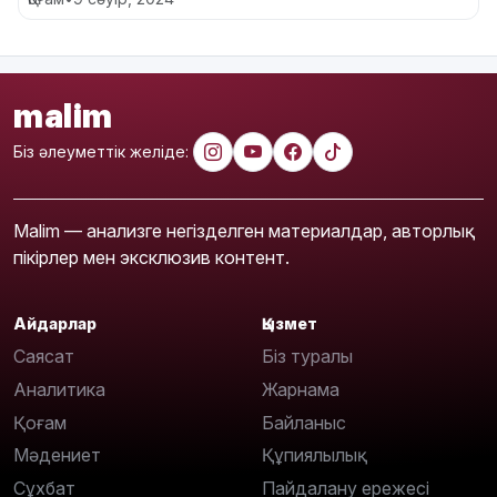
malim
Біз әлеуметтік желіде:
Malim — анализге негізделген материалдар, авторлық
пікірлер мен эксклюзив контент.
Айдарлар
Қызмет
Саясат
Біз туралы
Аналитика
Жарнама
Қоғам
Байланыс
Мәдениет
Құпиялылық
Сұхбат
Пайдалану ережесі