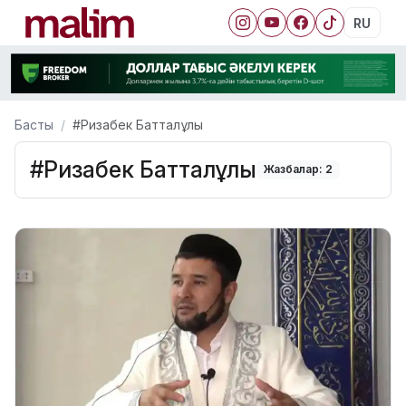
RU
Басты
#Ризабек Батталұлы
#Ризабек Батталұлы
Жазбалар: 2