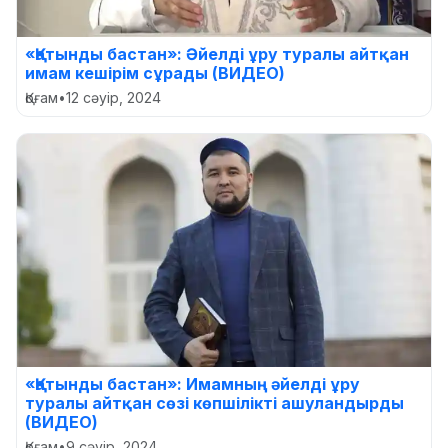
«Қатынды бастан»: Әйелді ұру туралы айтқан
имам кешірім сұрады (ВИДЕО)
Қоғам
•
12 сәуір, 2024
«Қатынды бастан»: Имамның әйелді ұру
туралы айтқан сөзі көпшілікті ашуландырды
(ВИДЕО)
Қоғам
•
9 сәуір, 2024