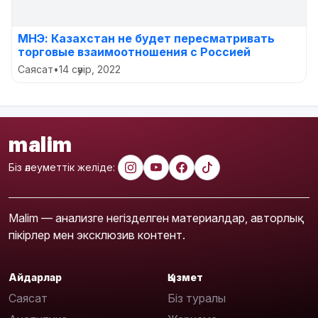
МНЭ: Казахстан не будет пересматривать
торговые взаимоотношения с Россией
Саясат
•
14 сәуір, 2022
malim
Біз әлеуметтік желіде:
Malim — анализге негізделген материалдар, авторлық
пікірлер мен эксклюзив контент.
Айдарлар
Қызмет
Саясат
Біз туралы