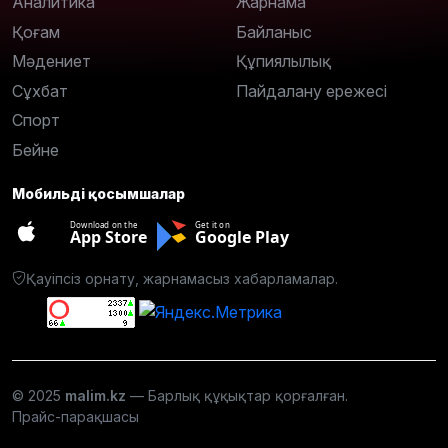
Аналитика
Жарнама
Қоғам
Байланыс
Мәдениет
Құпиялылық
Сұхбат
Пайдалану ережесі
Спорт
Бейне
Мобильді қосымшалар
Download on the
Get it on
App Store
Google Play
Қауіпсіз орнату, жарнамасыз хабарламалар.
© 2025
malim.kz
— Барлық құқықтар қорғалған.
Прайс-парақшасы