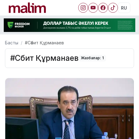
RU
Басты
#Сәбит Құрманаев
#Сәбит Құрманаев
Жазбалар: 1