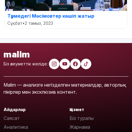
Түрмедегі Мәсімовтер көшіп жатыр
Сұқбат
•
2 тамыз, 2023
malim
Біз әлеуметтік желіде:
Malim — анализге негізделген материалдар, авторлық
пікірлер мен эксклюзив контент.
Айдарлар
Қызмет
Саясат
Біз туралы
Аналитика
Жарнама