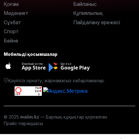
Қоғам
Байланыс
Мәдениет
Құпиялылық
Сұхбат
Пайдалану ережесі
Спорт
Бейне
Мобильді қосымшалар
Download on the
Get it on
App Store
Google Play
Қауіпсіз орнату, жарнамасыз хабарламалар.
© 2025
malim.kz
— Барлық құқықтар қорғалған.
Прайс-парақшасы