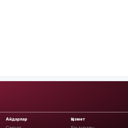
Айдарлар
Қызмет
Саясат
Біз туралы