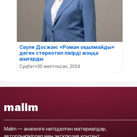
Сәуле Досжан: «Роман оқылмайды»
деген стереотип пікірді жоққа
шығарды
Сұқбат
•
30 желтоқсан, 2024
malim
Malim — анализге негізделген материалдар,
авторлық пікірлер мен эксклюзив контент.