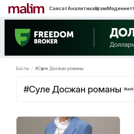
Саясат
Аналитика
Қоғам
Мәдениет
Басты
#Сәуле Досжан романы
#Сәуле Досжан романы
Жазба