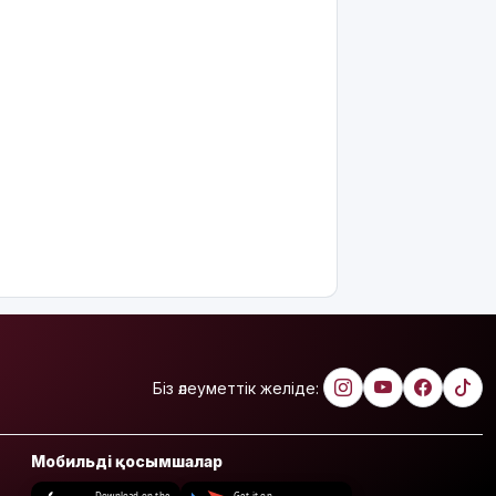
Біз әлеуметтік желіде:
Мобильді қосымшалар
Download on the
Get it on