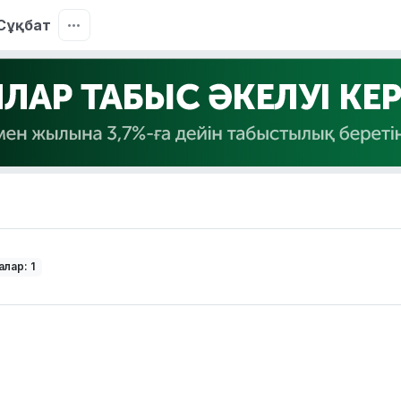
Сұқбат
лар: 1