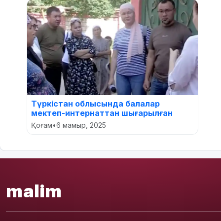
Түркістан облысында балалар
мектеп-интернаттан шығарылған
Қоғам
•
6 мамыр, 2025
malim