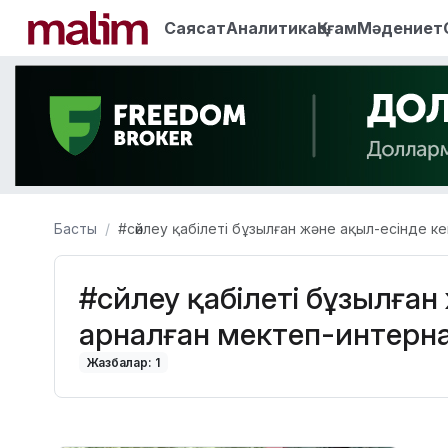
Саясат
Аналитика
Қоғам
Мәдениет
Басты
#сөйлеу қабілеті бұзылған және ақыл-есінде к
#сөйлеу қабілеті бұзылған
арналған мектеп-интерн
Жазбалар: 1