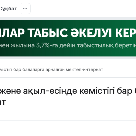
Сұқбат
емістігі бар балаларға арналған мектеп-интернат
 және ақыл-есінде кемістігі бар
ат