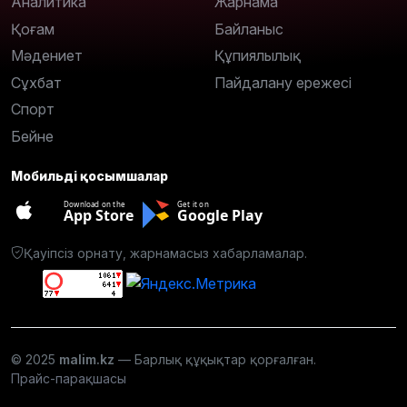
Аналитика
Жарнама
Қоғам
Байланыс
Мәдениет
Құпиялылық
Сұхбат
Пайдалану ережесі
Спорт
Бейне
Мобильді қосымшалар
Download on the
Get it on
App Store
Google Play
Қауіпсіз орнату, жарнамасыз хабарламалар.
© 2025
malim.kz
— Барлық құқықтар қорғалған.
Прайс-парақшасы