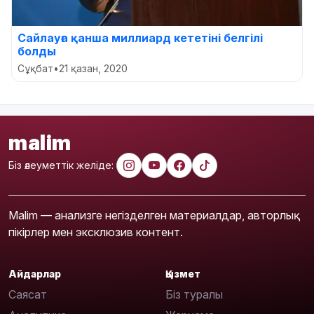
Сайлауға қанша миллиард кететіні белгілі
болды
Сұқбат
•
21 қазан, 2020
malim
Біз әлеуметтік желіде:
Malim — анализге негізделген материалдар, авторлық
пікірлер мен эксклюзив контент.
Айдарлар
Қызмет
Саясат
Біз туралы