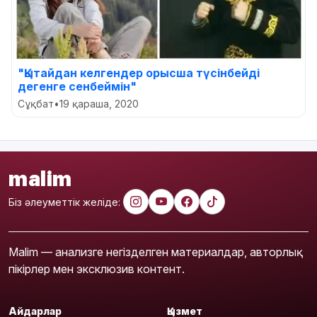
"Қытайдан келгендер орысша түсінбейді
дегенге сенбеймін"
Сұқбат
•
19 қараша, 2020
malim
Біз әлеуметтік желіде:
Malim — анализге негізделген материалдар, авторлық
пікірлер мен эксклюзив контент.
Айдарлар
Қызмет