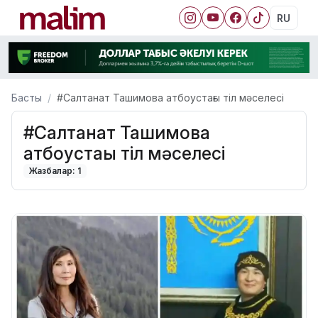
RU
Басты
#Салтанат Ташимова атбоустағы тіл мәселесі
#Салтанат Ташимова
атбоустағы тіл мәселесі
Жазбалар: 1