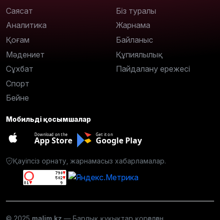
Саясат
Біз туралы
Аналитика
Жарнама
Қоғам
Байланыс
Мәдениет
Құпиялылық
Сұхбат
Пайдалану ережесі
Спорт
Бейне
Мобильді қосымшалар
Download on the
Get it on
App Store
Google Play
Қауіпсіз орнату, жарнамасыз хабарламалар.
© 2025
malim.kz
— Барлық құқықтар қорғалған.