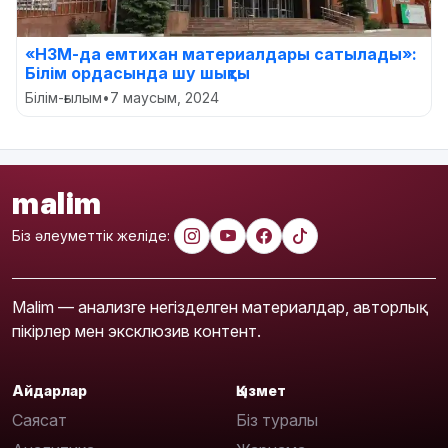
«НЗМ-да емтихан материалдары сатылады»:
Білім ордасында шу шықты
Білім-ғылым
•
7 маусым, 2024
malim
Біз әлеуметтік желіде:
Malim — анализге негізделген материалдар, авторлық
пікірлер мен эксклюзив контент.
Айдарлар
Қызмет
Саясат
Біз туралы