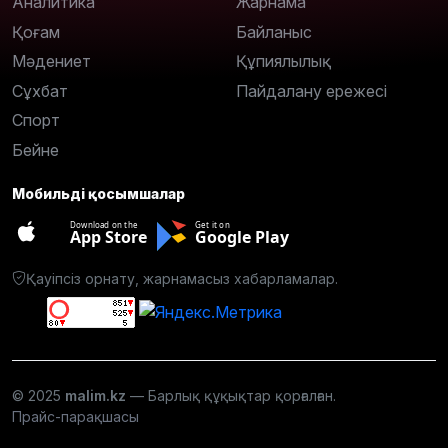
Аналитика
Жарнама
Қоғам
Байланыс
Мәдениет
Құпиялылық
Сұхбат
Пайдалану ережесі
Спорт
Бейне
Мобильді қосымшалар
Download on the
Get it on
App Store
Google Play
Қауіпсіз орнату, жарнамасыз хабарламалар.
© 2025
malim.kz
— Барлық құқықтар қорғалған.
Прайс-парақшасы