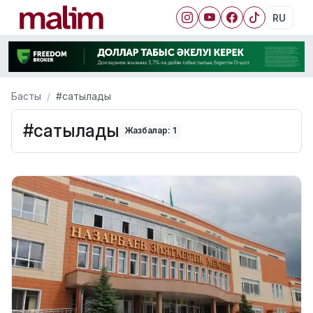
RU
Басты
#сатылады
#сатылады
Жазбалар: 1