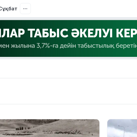
Сұқбат