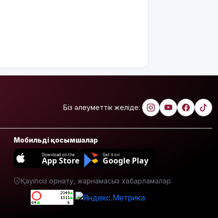
Біз әлеуметтік желіде:
Мобильді қосымшалар
Download on the
Get it on
App Store
Google Play
Қауіпсіз орнату, жарнамасыз хабарламалар.