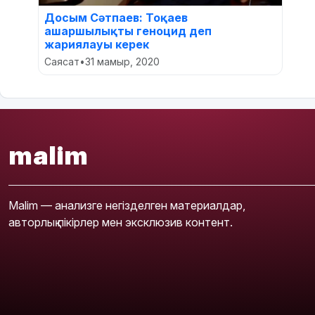
Досым Сәтпаев: Тоқаев
ашаршылықты геноцид деп
жариялауы керек
Саясат
•
31 мамыр, 2020
malim
Malim — анализге негізделген материалдар,
авторлық пікірлер мен эксклюзив контент.