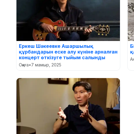
Еркеш Шәкеевке Ашаршылық
Б
құрбандарын еске алу күніне арналған
қ
концерт өткізуге тыйым салынды
А
Оқиға
•
7 мамыр, 2025