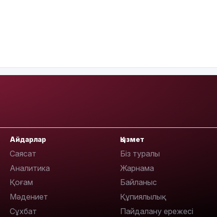
Айдарлар
Қызмет
Саясат
Біз туралы
Аналитика
Жарнама
Қоғам
Байланыс
Мәдениет
Құпиялылық
Сұхбат
Пайдалану ережесі