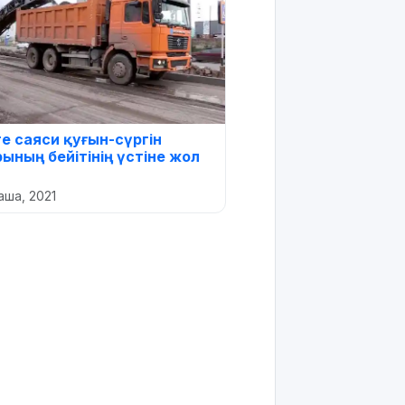
 саяси қуғын-сүргін
ының бейітінің үстіне жол
раша, 2021