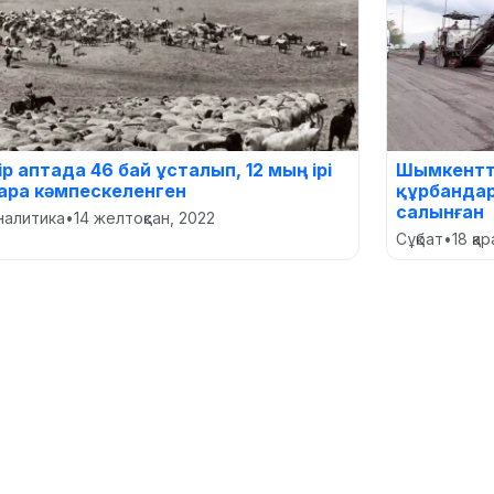
ір аптада 46 бай ұсталып, 12 мың ірі
Шымкентте
ара кәмпескеленген
құрбандар
салынған
налитика
•
14 желтоқсан, 2022
Сұқбат
•
18 қа