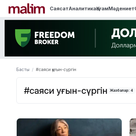
Саясат
Аналитика
Қоғам
Мәдениет
Басты
#саяси қуғын-сүргін
#саяси қуғын-сүргін
Жазбалар: 4