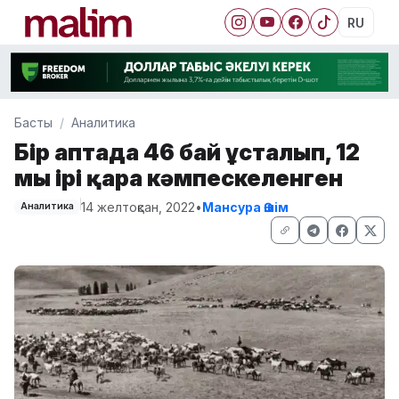
RU
Басты
Аналитика
Бір аптада 46 бай ұсталып, 12
мың ірі қара кәмпескеленген
14 желтоқсан, 2022
•
Мансура Әшім
Аналитика