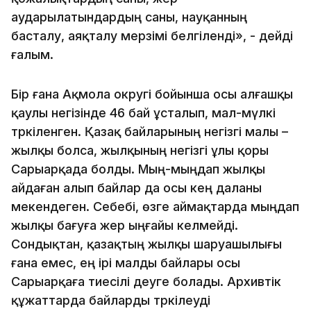
аударылатындардың саны, науқанның
басталу, аяқталу мерзімі белгіленді», - дейді
ғалым.
Бір ғана Ақмола округі бойынша осы алғашқы
қаулы негізінде 46 бай ұсталып, мал-мүлкі
тәркіленген. Қазақ байларының негізгі малы –
жылқы болса, жылқының негізгі ұлы қоры
Сарыарқада болды. Мың-мыңдап жылқы
айдаған алып байлар да осы кең даланы
мекендеген. Себебі, өзге аймақтарда мыңдап
жылқы бағуға жер ыңғайы келмейді.
Сондықтан, қазақтың жылқы шаруашылығы
ғана емес, ең ірі малды байлары осы
Сарыарқаға тиесілі деуге болады. Архивтік
құжаттарда байларды тәркілеуді