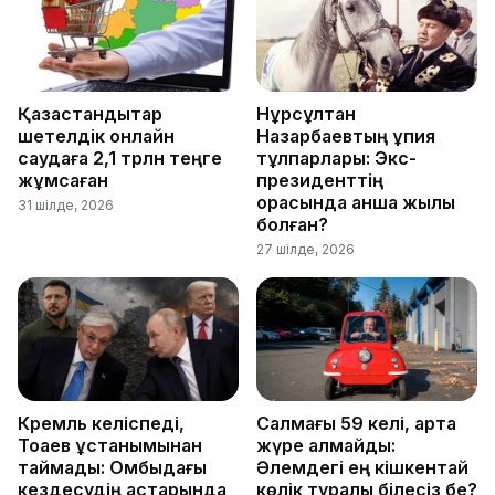
Қазақстандықтар
Нұрсұлтан
шетелдік онлайн
Назарбаевтың құпия
саудаға 2,1 трлн теңге
тұлпарлары: Экс-
жұмсаған
президенттің
қорасында қанша жылқы
31 шілде, 2026
болған?
27 шілде, 2026
Кремль келіспеді,
Салмағы 59 келі, артқа
Тоқаев ұстанымынан
жүре алмайды:
таймады: Омбыдағы
Әлемдегі ең кішкентай
кездесудің астарында
көлік туралы білесіз бе?