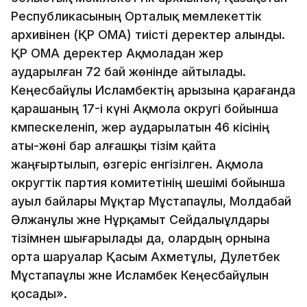
Республикасының Орталық мемлекеттік
архивінен (ҚР ОМА) тиісті деректер алынды.
ҚР ОМА деректер Ақмоладан жер
аударылған 72 бай жөнінде айтылады.
Кеңесбайұлы Исламбектің арызына қарағанда
қарашаның 17-і күні Ақмола округі бойынша
кәмпескеленіп, жер аударылатын 46 кісінің
аты-жөні бар алғашқы тізім қайта
жаңғыртылып, өзгеріс енгізілген. Ақмола
округтік партия комитетінің шешімі бойынша
ауыл байлары Мұқтар Мұстапаұлы, Молдабай
Әлжанұлы және Нұрқамыт Сейдалыұлдары
тізімнен шығарылады да, олардың орнына
орта шаруалар Қасым Ахметұлы, Дәулетбек
Мұстапаұлы және Исламбек Кеңесбайұлын
қосады».