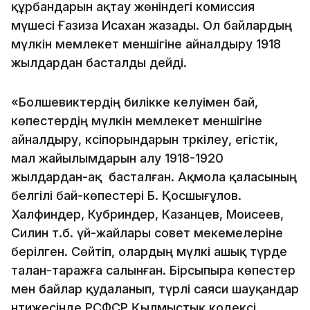
құрбандарын ақтау жөніндегі комиссия
мүшесі Ғазиза Исахан жазады. Ол байлардың
мүлкін мемлекет меншігіне айналдыру 1918
жылдардан басталды дейді.
«Болшевиктердің билікке келуімен бай,
көпестердің мүлкін мемлекет меншігіне
айналдыру, кәсіпорындарын тәркілеу, егістік,
мал жайылымдарын алу 1918-1920
жылдардан-ақ басталған. Ақмола қаласының
белгілі бай-көпестері Б. Қосшығұлов.
Халфиндер, Кубриндер, Казанцев, Моисеев,
Силин т.б. үй-жайлары совет мекемелеріне
берілген. Сөйтіп, олардың мүлкі ашық түрде
талан-таражға салынған. Бірсыпыра көпестер
мен байлар қудаланып, түрлі саяси шауқандар
нәтижесінде РСФСР Қылмыстық кодексі