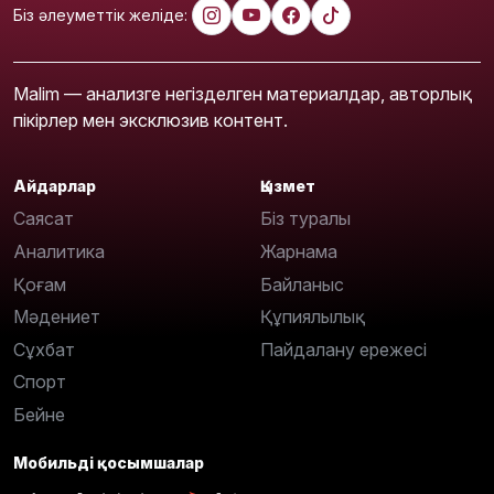
Біз әлеуметтік желіде:
Malim — анализге негізделген материалдар, авторлық
пікірлер мен эксклюзив контент.
Айдарлар
Қызмет
Саясат
Біз туралы
Аналитика
Жарнама
Қоғам
Байланыс
Мәдениет
Құпиялылық
Сұхбат
Пайдалану ережесі
Спорт
Бейне
Мобильді қосымшалар