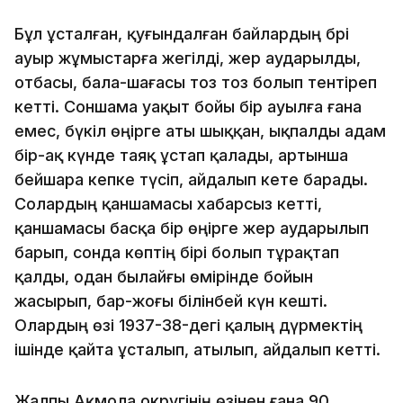
Бұл ұсталған, қуғындалған байлардың бәрі
ауыр жұмыстарға жегілді, жер аударылды,
отбасы, бала-шағасы тоз тоз болып тентіреп
кетті. Соншама уақыт бойы бір ауылға ғана
емес, бүкіл өңірге аты шыққан, ықпалды адам
бір-ақ күнде таяқ ұстап қалады, артынша
бейшара кепке түсіп, айдалып кете барады.
Солардың қаншамасы хабарсыз кетті,
қаншамасы басқа бір өңірге жер аударылып
барып, сонда көптің бірі болып тұрақтап
қалды, одан былайғы өмірінде бойын
жасырып, бар-жоғы білінбей күн кешті.
Олардың өзі 1937-38-дегі қалың дүрмектің
ішінде қайта ұсталып, атылып, айдалып кетті.
Жалпы Ақмола округінің өзінен ғана 90