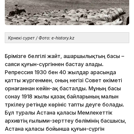
Көрнекі сурет / Фото: e-history.kz
Бәрімізге белгілі жайт, ашаршылықтың басы –
саяси қуғын-сүргіннен бастау алады.
Репрессия 1930 бен 40 жылдар арасында
қатты жүргенмен, оның негізі Совет өкіметі
орнағаннан кейін-ақ басталды. Мұның басы
сонау 1918 жылы қазақ байларының малын
тәркілеу ретінде көрініс тапты деуге болады.
Бұл туралы Астана қаласы Мемлекеттік
архивтің ғылыми-зерттеу бөлімінің басшысы,
Астана қаласы бойынша қуғын-сүргін