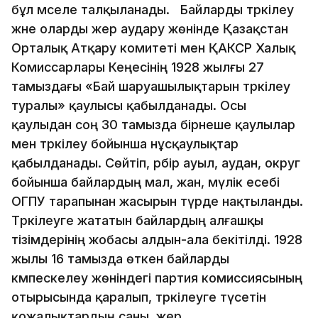
бұл мәселе талқыланады. Байларды тәркілеу
және оларды жер аудару жөнінде Қазақстан
Орталық Атқару комитеті мен ҚАКСР Халық
Комиссарлары Кеңесінің 1928 жылғы 27
тамыздағы «Бай шаруашылықтарын тәркілеу
туралы» қаулысы қабылданады. Осы
қаулыдан соң 30 тамызда бірнеше қаулылар
мен тәркілеу бойынша нұсқаулықтар
қабылданады. Сөйтіп, әрбір ауыл, аудан, округ
бойынша байлардың мал, жан, мүлік есебі
ОГПУ тарапынан жасырын түрде нақтыланды.
Тәркілеуге жататын байлардың алғашқы
тізімдерінің жобасы алдын-ала бекітілді. 1928
жылы 16 тамызда өткен байларды
кәмпескелеу жөніндегі партия комиссиясының
отырысында қаралып, тәркілеуге түсетін
қожалықтардың саны, жер