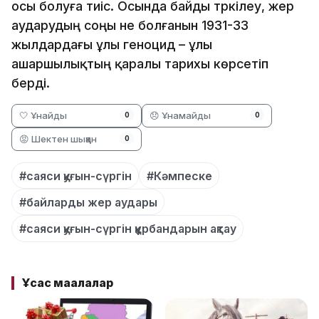
осы болуға тиіс. Осында байды тәркілеу, жер
аударудың соңы не болғанын 1931-33
жылдардағы ұлы геноцид – ұлы
ашаршылықтың қаралы тарихы көрсетіп
берді.
🤍 Ұнайды
😞 Ұнамайды
0
0
😡 Шектен шыққан
0
#саяси қуғын-сүргін
#Кәмпеске
#байларды жер аудары
#саяси қуғын-сүргін құрбандарын ақтау
Ұқсас мақалалар