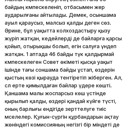
байдың кәмпескеленіп, отбасымен жер
аударылғаны айтылады. Демек, осыншама
ауыл қараусыз, малсыз қалды деген сөз.
Әрине, бұл уақытта колхоздастыру қызу
жүріп жатқан, кедейлерді де байларға қарсы
қойып, отырықшы болып, егін салуға үндеп
жатқан. 1 аптада 46 байды түк қалдырмай
кәмпескелеген Совет өкіметі қысқа уақыт
ішінде тағы соншама байды ұстап, өздерін
қыстың көзі қырауда тентіретіп жіберген. Ал,
сәл ерте қимылдаған байлар үдере көшті.
Қаншама малы жоспарсыз көш үстінде
қырылып қалды, өздері қандай күйге түсті,
оның барлығы ендігіде зерттелуге тиіс
мәселелер. Қуғын-сүргін құрбандарын ақтау
жөніндегі комиссияның негізгі бір міндеті де