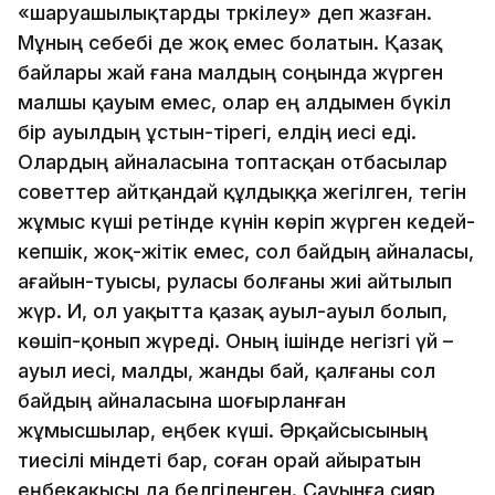
«шаруашылықтарды тәркілеу» деп жазған.
Мұның себебі де жоқ емес болатын. Қазақ
байлары жай ғана малдың соңында жүрген
малшы қауым емес, олар ең алдымен бүкіл
бір ауылдың ұстын-тірегі, елдің иесі еді.
Олардың айналасына топтасқан отбасылар
советтер айтқандай құлдыққа жегілген, тегін
жұмыс күші ретінде күнін көріп жүрген кедей-
кепшік, жоқ-жітік емес, сол байдың айналасы,
ағайын-туысы, руласы болғаны жиі айтылып
жүр. Иә, ол уақытта қазақ ауыл-ауыл болып,
көшіп-қонып жүреді. Оның ішінде негізгі үй –
ауыл иесі, малды, жанды бай, қалғаны сол
байдың айналасына шоғырланған
жұмысшылар, еңбек күші. Әрқайсысының
тиесілі міндеті бар, соған орай айыратын
еңбекақысы да белгіленген. Сауынға сияр,