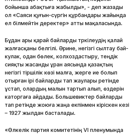
бойынша абақтыға жабылды», - деп жазады
ол «Саяси қуғын-сүргін құрбандары жайында
ел білмейтін деректер» атты мақаласында.
Бұдан ары қарай байларды тәркілеудің қалай
жалғасқаны белгілі. Әрине, негізгі сылтау бай-
кулак, одан бөлек, колхоздастыру, теңдік
сияқты жасанды ұран аясында қазақтың
негізгі тіршілік көзі малға, жерге ие болып
отырған ірі байларды тап жаулары ретінде
ұстап, олардың малын тартып алып, өздерін
каторгаға айдады. Большевиктер байларды
тап ретінде жоюға жаңа екпінмен кіріскен кезі
– 1927 жылдан басталады.
«Өлкелік партия комитетінің VI пленумында