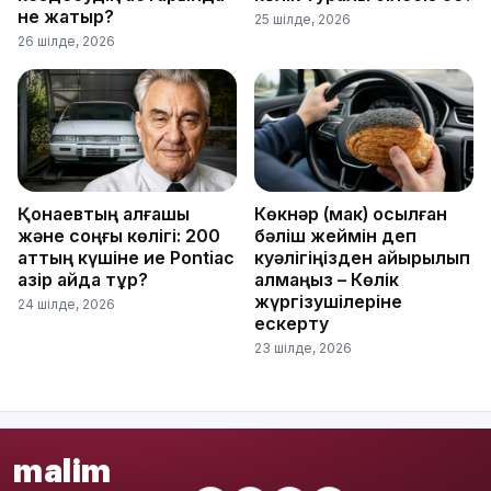
не жатыр?
25 шілде, 2026
26 шілде, 2026
Қонаевтың алғашқы
Көкнәр (мак) қосылған
және соңғы көлігі: 200
бәліш жеймін деп
аттың күшіне ие Pontiac
куәлігіңізден айырылып
қазір қайда тұр?
қалмаңыз – Көлік
жүргізушілеріне
24 шілде, 2026
ескерту
23 шілде, 2026
malim