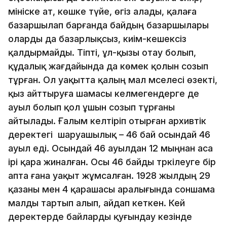
мініске ат, көшке түйе, өгіз алады, қалаға
базаршылап барғанда байдың базаршылары
оларды да базарлықсыз, киім-кешексіз
қалдырмайды. Тіпті, ұл-қызы отау болып,
құдалық жағдайында да көмек қолын созып
тұрған. Ол уақытта қалың мал мәселесі өзекті,
қыз айттыруға шамасы келмегендерге де
ауыл болып қол ұшын созып тұрғаны
айтылады. Ғалым келтіріп отырған архивтік
деректегі шаруашылық – 46 бай осындай 46
ауыл еді. Осындай 46 ауылдан 12 мыңнан аса
ірі қара жиналған. Осы 46 байды тәркілеуге бір
апта ғана уақыт жұмсалған. 1928 жылдың 29
қазаны мен 4 қарашасы аралығында соншама
малды тартып алып, айдап әкеткен. Кей
деректерде байларды қуғындау кезінде