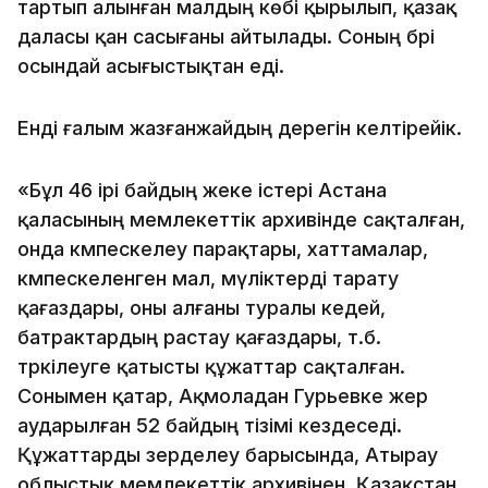
тартып алынған малдың көбі қырылып, қазақ
даласы қан сасығаны айтылады. Соның бәрі
осындай асығыстықтан еді.
Енді ғалым жазғанжайдың дерегін келтірейік.
«Бұл 46 ірі байдың жеке істері Астана
қаласының мемлекеттік архивінде сақталған,
онда кәмпескелеу парақтары, хаттамалар,
кәмпескеленген мал, мүліктерді тарату
қағаздары, оны алғаны туралы кедей,
батрактардың растау қағаздары, т.б.
тәркілеуге қатысты құжаттар сақталған.
Сонымен қатар, Ақмоладан Гурьевке жер
аударылған 52 байдың тізімі кездеседі.
Құжаттарды зерделеу барысында, Атырау
облыстық мемлекеттік архивінен, Қазақстан