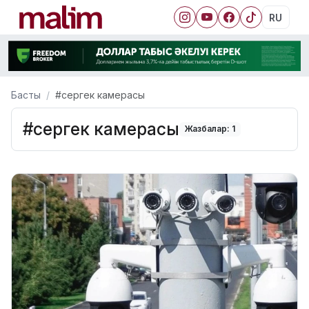
RU
Басты
#сергек камерасы
#сергек камерасы
Жазбалар: 1