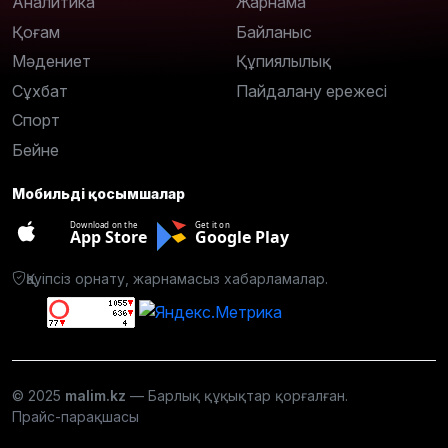
Аналитика
Жарнама
Қоғам
Байланыс
Мәдениет
Құпиялылық
Сұхбат
Пайдалану ережесі
Спорт
Бейне
Мобильді қосымшалар
Download on the
Get it on
App Store
Google Play
Қауіпсіз орнату, жарнамасыз хабарламалар.
© 2025
malim.kz
— Барлық құқықтар қорғалған.
Прайс-парақшасы