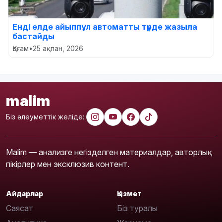
Енді елде айыппұл автоматты түрде жазыла
бастайды
Қоғам
•
25 ақпан, 2026
malim
Біз әлеуметтік желіде:
Malim — анализге негізделген материалдар, авторлық
пікірлер мен эксклюзив контент.
Айдарлар
Қызмет
Саясат
Біз туралы