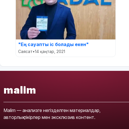
"Ең сауапты іс болады екен"
Саясат
•
14 қаңтар, 2021
malim
Malim — анализге негізделген материалдар,
авторлық пікірлер мен эксклюзив контент.