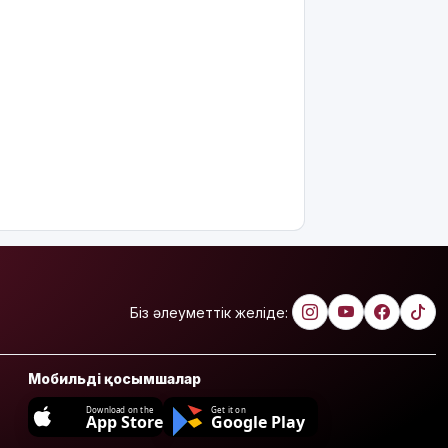
Біз әлеуметтік желіде:
Мобильді қосымшалар
Download on the
Get it on
App Store
Google Play