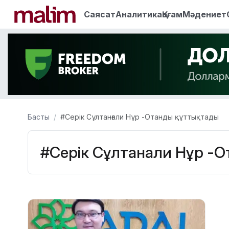
Саясат
Аналитика
Қоғам
Мәдениет
Басты
#Серік Сұлтанғали Нұр -Отанды құттықтады
#Серік Сұлтанғали Нұр -