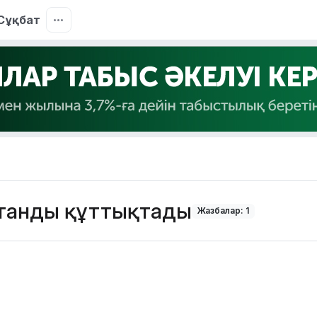
Сұқбат
Отанды құттықтады
Жазбалар: 1