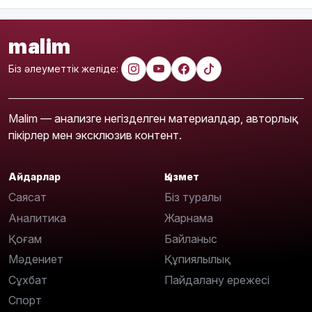
malim
Біз әлеуметтік желіде:
Malim — анализге негізделген материалдар, авторлық
пікірлер мен эксклюзив контент.
Айдарлар
Қызмет
Саясат
Біз туралы
Аналитика
Жарнама
Қоғам
Байланыс
Мәдениет
Құпиялылық
Сұхбат
Пайдалану ережесі
Спорт