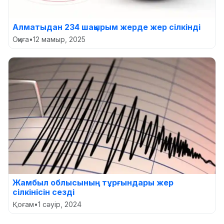
Алматыдан 234 шақырым жерде жер сілкінді
Оқиға
•
12 мамыр, 2025
Жамбыл облысының тұрғындары жер
сілкінісін сезді
Қоғам
•
1 сәуір, 2024