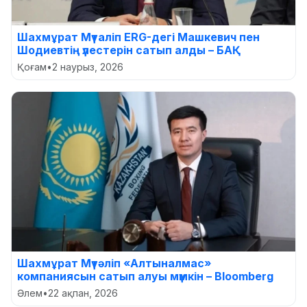
Шахмұрат Мүталіп ERG-дегі Машкевич пен
Шодиевтің үлестерін сатып алды – БАҚ
Қоғам
•
2 наурыз, 2026
Шахмұрат Мүтәліп «Алтыналмас»
компаниясын сатып алуы мүмкін – Bloomberg
Әлем
•
22 ақпан, 2026