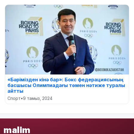
«Бәрімізден кінә бар»: Бокс федерациясының
басшысы Олимпиадағы төмен нәтиже туралы
айтты
Спорт
•
9 тамыз, 2024
malim