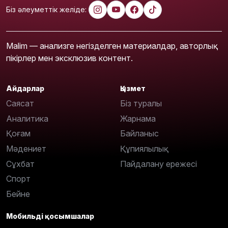
Біз әлеуметтік желіде:
Malim — анализге негізделген материалдар, авторлық
пікірлер мен эксклюзив контент.
Айдарлар
Қызмет
Саясат
Біз туралы
Аналитика
Жарнама
Қоғам
Байланыс
Мәдениет
Құпиялылық
Сұхбат
Пайдалану ережесі
Спорт
Бейне
Мобильді қосымшалар