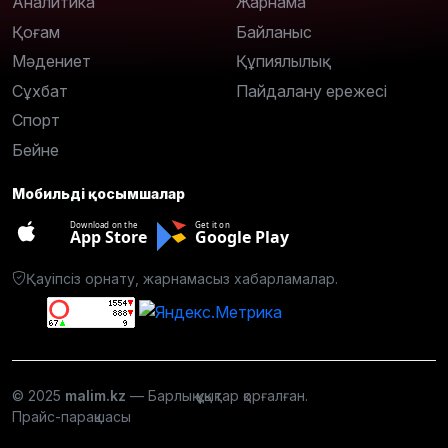
Аналитика
Жарнама
Қоғам
Байланыс
Мәдениет
Құпиялылық
Сұхбат
Пайдалану ережесі
Спорт
Бейне
Мобильді қосымшалар
Download on the
Get it on
App Store
Google Play
Қауіпсіз орнату, жарнамасыз хабарламалар.
© 2025
malim.kz
— Барлық құқықтар қорғалған.
Прайс-парақшасы