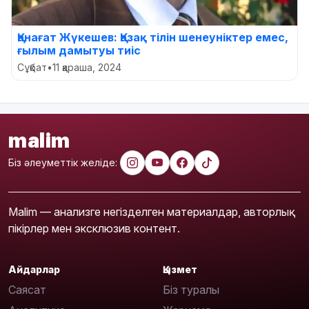
Қанағат Жүкешев: Қазақ тілін шенеуніктер емес,
ғылым дамытуы тиіс
Сұқбат
•
11 қараша, 2024
malim
Біз әлеуметтік желіде:
Malim — анализге негізделген материалдар, авторлық
пікірлер мен эксклюзив контент.
Айдарлар
Қызмет
Саясат
Біз туралы