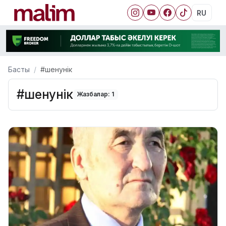
RU
Басты
#шенунік
#шенунік
Жазбалар: 1