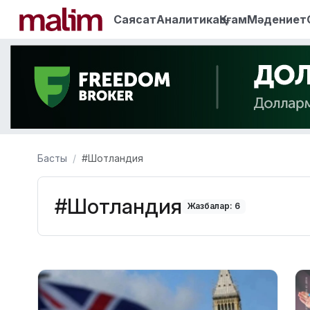
Саясат
Аналитика
Қоғам
Мәдениет
Басты
#Шотландия
#Шотландия
Жазбалар: 6