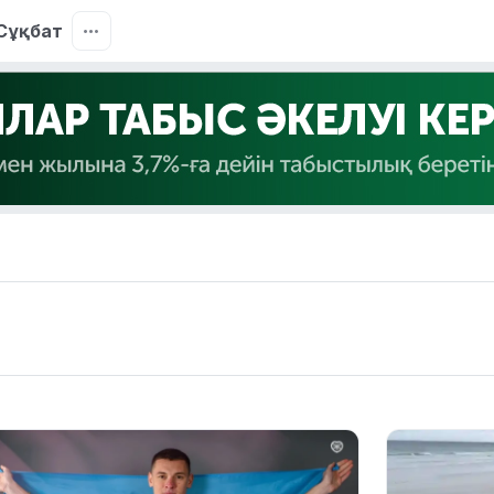
Сұқбат