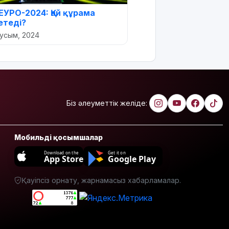
ЕУРО-2024: Қай құрама
етеді?
аусым, 2024
Біз әлеуметтік желіде:
Мобильді қосымшалар
Download on the
Get it on
App Store
Google Play
Қауіпсіз орнату, жарнамасыз хабарламалар.