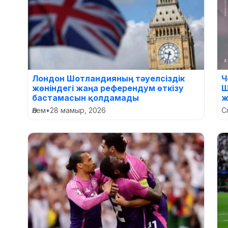
Лондон Шотландияның тәуелсіздік
Ч
жөніндегі жаңа референдум өткізу
Ш
бастамасын қолдамады
ж
Әлем
•
28 мамыр, 2026
С