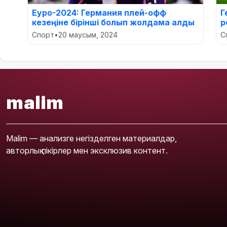
Еуро-2024: Германия плей-офф
Г
кезеңіне бірінші болып жолдама алды
р
Спорт
•
20 маусым, 2024
С
malim
Malim — анализге негізделген материалдар,
авторлық пікірлер мен эксклюзив контент.