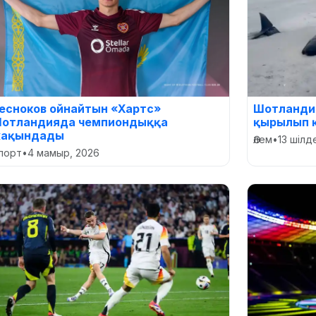
есноков ойнайтын «Хартс»
Шотландия
отландияда чемпиондыққа
қырылып 
ақындады
Әлем
•
13 шілд
порт
•
4 мамыр, 2026