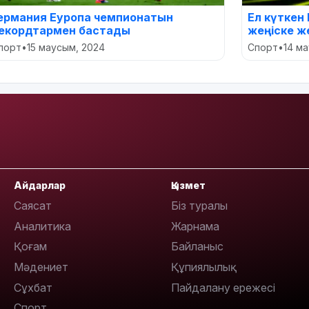
ермания Еуропа чемпионатын
Ел күткен 
екордтармен бастады
жеңіске ж
порт
•
15 маусым, 2024
Спорт
•
14 м
Айдарлар
Қызмет
Саясат
Біз туралы
Аналитика
Жарнама
Қоғам
Байланыс
Мәдениет
Құпиялылық
Сұхбат
Пайдалану ережесі
Спорт