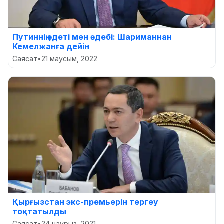
Путиннің әдеті мен әдебі: Шариманнан
Кемелжанға дейін
Саясат
•
21 маусым, 2022
Қырғызстан экс-премьерін тергеу
тоқтатылды
Саясат
•
24 наурыз, 2021