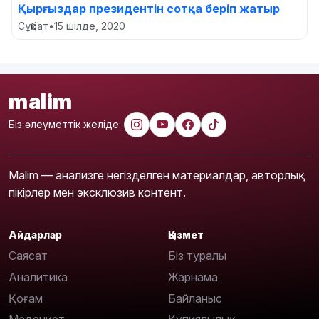
Қырғыздар президентін сотқа беріп жатыр
Сұқбат
•
15 шілде, 2020
malim
Біз әлеуметтік желіде:
Malim — анализге негізделген материалдар, авторлық
пікірлер мен эксклюзив контент.
Айдарлар
Қызмет
Саясат
Біз туралы
Аналитика
Жарнама
Қоғам
Байланыс