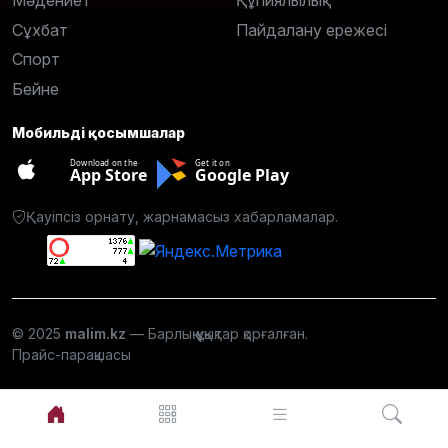
Мәдениет
Құпиялылық
Сұхбат
Пайдалану ережесі
Спорт
Бейне
Мобильді қосымшалар
Download on the
Get it on
App Store
Google Play
Қауіпсіз орнату, жарнамасыз хабарламалар.
© 2025
malim.kz
— Барлық құқықтар қорғалған.
Прайс-парақшасы