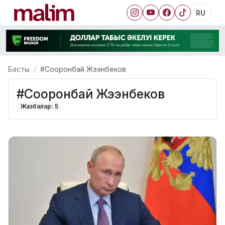
RU
Басты
#Сооронбай Жээнбеков
#Сооронбай Жээнбеков
Жазбалар: 5