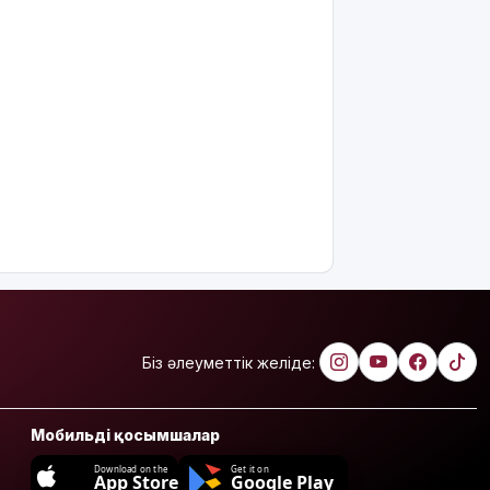
Біз әлеуметтік желіде:
Мобильді қосымшалар
Download on the
Get it on
App Store
Google Play