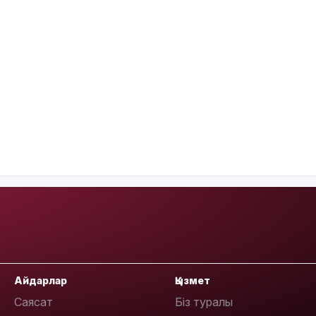
Айдарлар
Қызмет
Саясат
Біз туралы