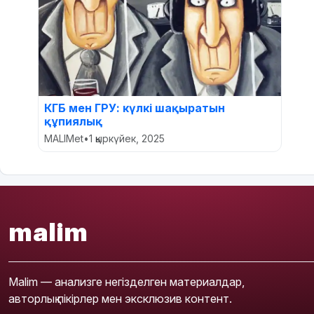
КГБ мен ГРУ: күлкі шақыратын
құпиялық
MALIMet
•
1 қыркүйек, 2025
malim
Malim — анализге негізделген материалдар,
авторлық пікірлер мен эксклюзив контент.