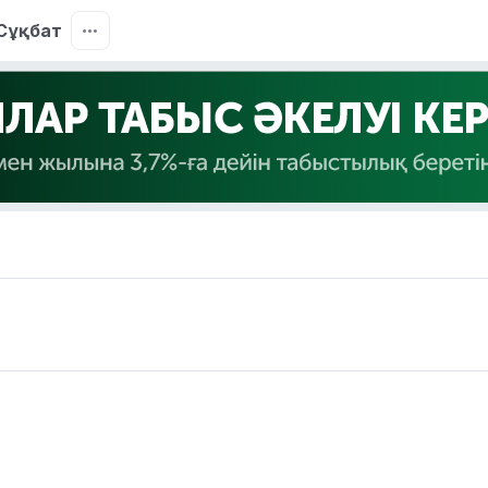
Сұқбат