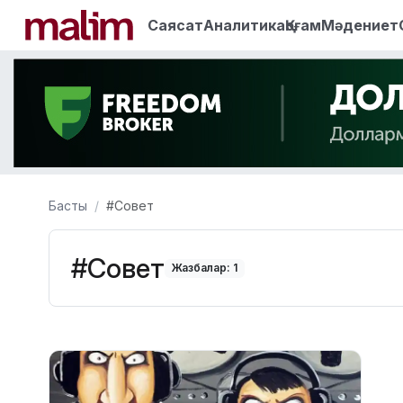
Саясат
Аналитика
Қоғам
Мәдениет
Басты
#Совет
#Совет
Жазбалар: 1