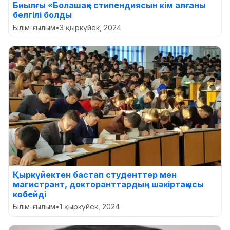
Биылғы «Болашақ» стипендиясын кім алғаны
белгілі болды
Білім-ғылым
•
3 қыркүйек, 2024
Қыркүйектен бастап студенттер мен
магистрант, докторанттардың шәкіртақысы
көбейді
Білім-ғылым
•
1 қыркүйек, 2024