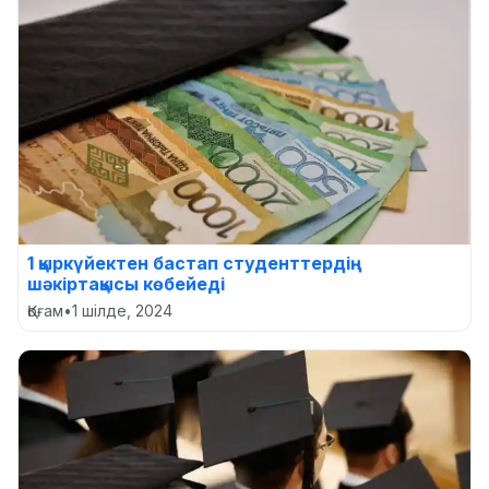
1 қыркүйектен бастап студенттердің
шәкіртақысы көбейеді
Қоғам
•
1 шілде, 2024