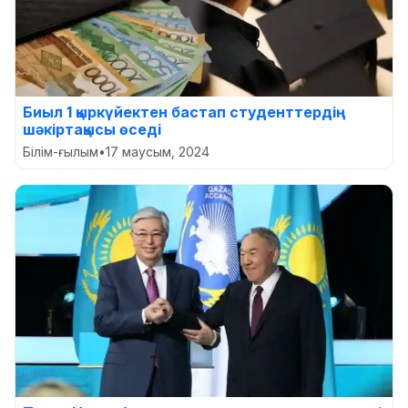
Биыл 1 қыркүйектен бастап студенттердің
шәкіртақысы өседі
Білім-ғылым
•
17 маусым, 2024