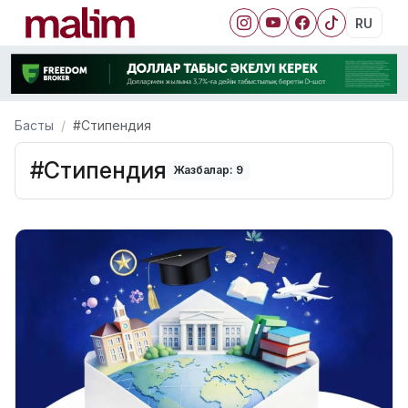
RU
Басты
#Стипендия
#Стипендия
Жазбалар: 9