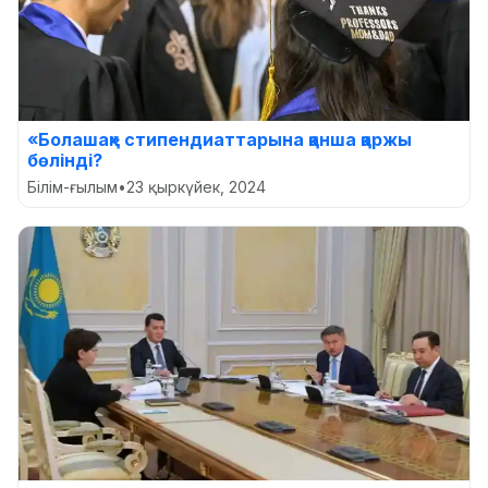
«Болашақ» стипендиаттарына қанша қаржы
бөлінді?
Білім-ғылым
•
23 қыркүйек, 2024