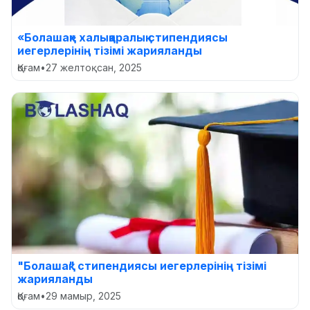
«Болашақ» халықаралық стипендиясы
иегерлерінің тізімі жарияланды
Қоғам
•
27 желтоқсан, 2025
"Болашақ" стипендиясы иегерлерінің тізімі
жарияланды
Қоғам
•
29 мамыр, 2025