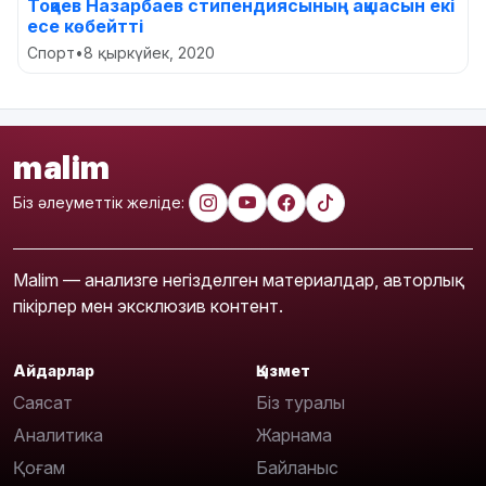
Тоқаев Назарбаев стипендиясының ақшасын екі
есе көбейтті
Спорт
•
8 қыркүйек, 2020
malim
Біз әлеуметтік желіде:
Malim — анализге негізделген материалдар, авторлық
пікірлер мен эксклюзив контент.
Айдарлар
Қызмет
Саясат
Біз туралы
Аналитика
Жарнама
Қоғам
Байланыс