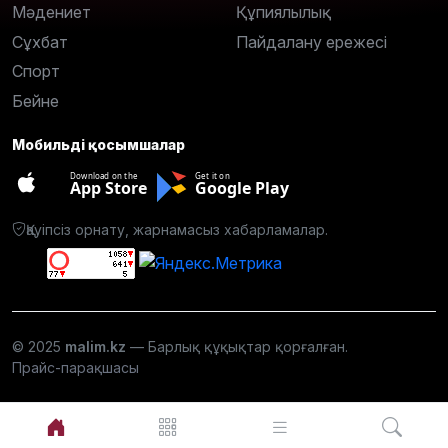
Мәдениет
Құпиялылық
Сұхбат
Пайдалану ережесі
Спорт
Бейне
Мобильді қосымшалар
Download on the
Get it on
App Store
Google Play
Қауіпсіз орнату, жарнамасыз хабарламалар.
© 2025
malim.kz
— Барлық құқықтар қорғалған.
Прайс-парақшасы