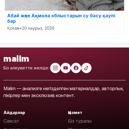
Абай және Ақмола облыстарын су басу қаупі
бар
Қоғам
•
20 наурыз, 2026
malim
Біз әлеуметтік желіде:
Malim — анализге негізделген материалдар, авторлық
пікірлер мен эксклюзив контент.
Айдарлар
Қызмет
Саясат
Біз туралы