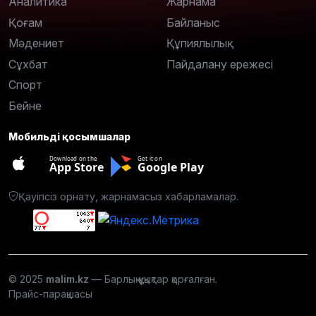
Аналитика
Жарнама
Қоғам
Байланыс
Мәдениет
Құпиялылық
Сұхбат
Пайдалану ережесі
Спорт
Бейне
Мобильді қосымшалар
Download on the
Get it on
App Store
Google Play
Қауіпсіз орнату, жарнамасыз хабарламалар.
© 2025
malim.kz
— Барлық құқықтар қорғалған.
Прайс-парақшасы