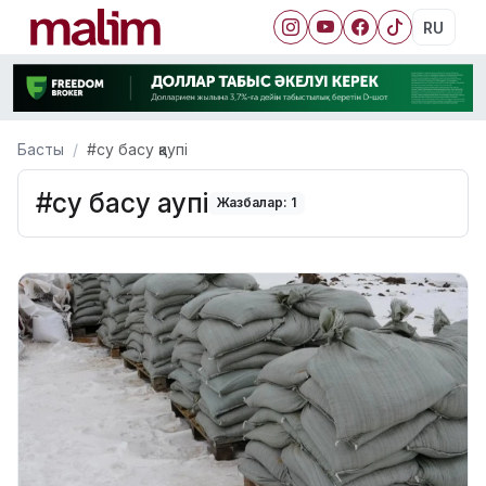
RU
Басты
#су басу қаупі
#су басу қаупі
Жазбалар: 1