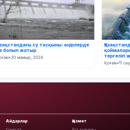
азақстандағы су тасқыны: өңірлерде
Қазақстан
е болып жатыр
қоймалар
тергеліп 
оғам
•
20 мамыр, 2024
Қоғам
•
11 сә
Айдарлар
Қызмет
Саясат
Біз туралы