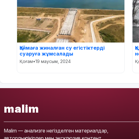
Қоймаға жиналған су егістіктерді
Қ
суаруға жұмсалады
н
Қоғам
•
19 маусым, 2024
Қ
malim
Malim — анализге негізделген материалдар,
авторлық пікірлер мен эксклюзив контент.