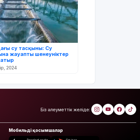
дағы су тасқыны: Су
ына жауапты шенеуніктер
жатыр
уір, 2024
Біз әлеуметтік желіде:
Мобильді қосымшалар
Download on the
Get it on