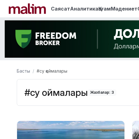
Саясат
Аналитика
Қоғам
Мәдениет
Басты
#су қоймалары
#су қоймалары
Жазбалар: 3