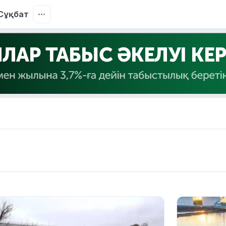
Сұқбат