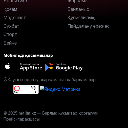
Аналитика
Жарнама
Қоғам
Байланыс
Мәдениет
Құпиялылық
Сұхбат
Пайдалану ережесі
Спорт
Бейне
Мобильді қосымшалар
Download on the
Get it on
App Store
Google Play
Қауіпсіз орнату, жарнамасыз хабарламалар.
© 2025
malim.kz
— Барлық құқықтар қорғалған.
Прайс-парақшасы