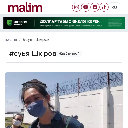
RU
Басты
#суья Шәкіров
#суья Шәкіров
Жазбалар: 1