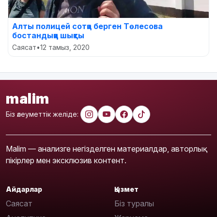
Алты полицей сотқа берген Төлесова
бостандыққа шықты
Саясат
•
12 тамыз, 2020
malim
Біз әлеуметтік желіде:
Malim — анализге негізделген материалдар, авторлық
пікірлер мен эксклюзив контент.
Айдарлар
Қызмет
Саясат
Біз туралы