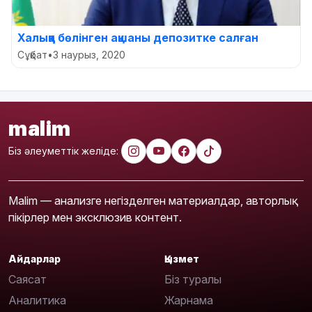
Халыққа бөлінген ақшаны депозитке салған
Сұқбат
•
3 наурыз, 2020
malim
Біз әлеуметтік желіде:
Malim — анализге негізделген материалдар, авторлық
пікірлер мен эксклюзив контент.
Айдарлар
Қызмет
Саясат
Біз туралы
Аналитика
Жарнама