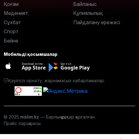
Қоғам
Байланыс
Мәдениет
Құпиялылық
Сұхбат
Пайдалану ережесі
Спорт
Бейне
Мобильді қосымшалар
Download on the
Get it on
App Store
Google Play
Қауіпсіз орнату, жарнамасыз хабарламалар.
© 2025
malim.kz
— Барлық құқықтар қорғалған.
Прайс-парақшасы