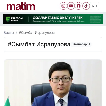
RU
Басты
#Сымбат Исрапулова
#Сымбат Исрапулова
Жазбалар: 1