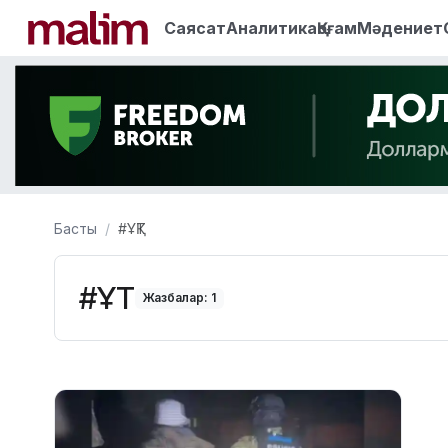
Саясат
Аналитика
Қоғам
Мәдениет
Басты
#ҰҚТ
#ҰҚТ
Жазбалар: 1