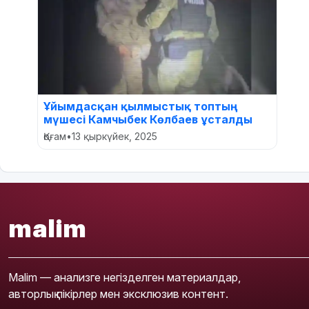
Ұйымдасқан қылмыстық топтың
мүшесі Камчыбек Көлбаев ұсталды
Қоғам
•
13 қыркүйек, 2025
malim
Malim — анализге негізделген материалдар,
авторлық пікірлер мен эксклюзив контент.