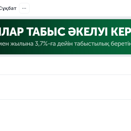
Сұқбат