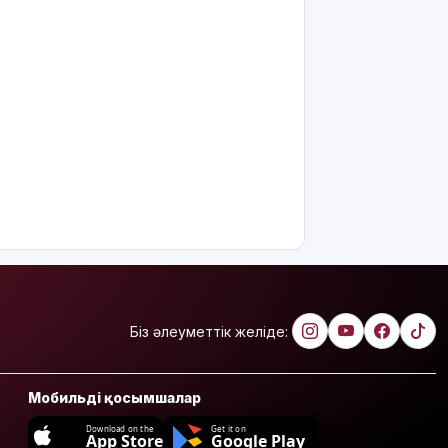
Біз әлеуметтік желіде:
Мобильді қосымшалар
Download on the
Get it on
App Store
Google Play