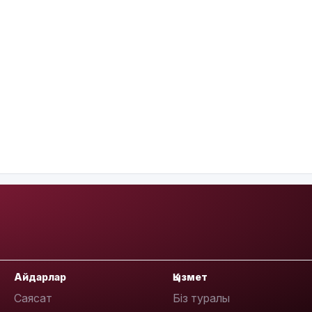
Айдарлар
Қызмет
Саясат
Біз туралы