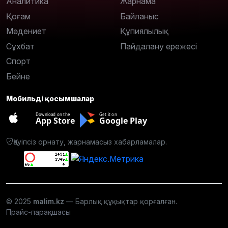
Аналитика
Жарнама
Қоғам
Байланыс
Мәдениет
Құпиялылық
Сұхбат
Пайдалану ережесі
Спорт
Бейне
Мобильді қосымшалар
Download on the
Get it on
App Store
Google Play
Қауіпсіз орнату, жарнамасыз хабарламалар.
© 2025
malim.kz
— Барлық құқықтар қорғалған.
Прайс-парақшасы