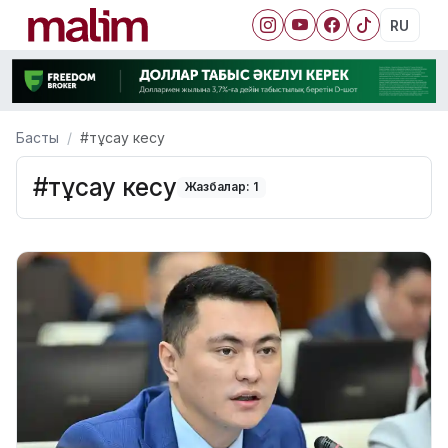
RU
Басты
#тұсау кесу
#тұсау кесу
Жазбалар: 1