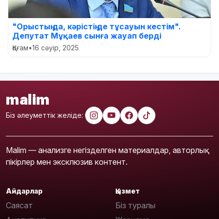
"Орыстың да, кәрістің де тұсауын кестім".
Депутат Мұқаев сынға жауап берді
Қоғам
•
16 сәуір, 2025
malim
Біз әлеуметтік желіде:
Malim — анализге негізделген материалдар, авторлық
пікірлер мен эксклюзив контент.
Айдарлар
Қызмет
Саясат
Біз туралы