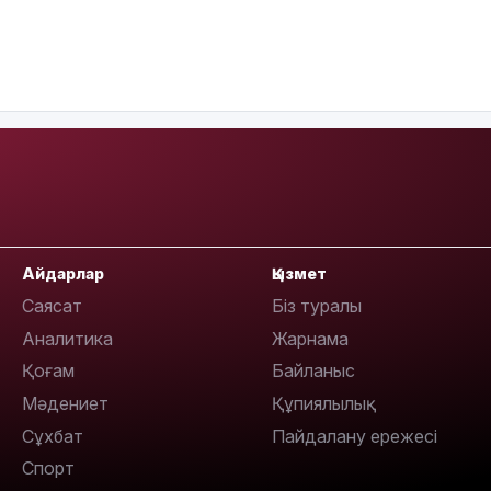
Айдарлар
Қызмет
Саясат
Біз туралы
Аналитика
Жарнама
Қоғам
Байланыс
Мәдениет
Құпиялылық
Сұхбат
Пайдалану ережесі
Спорт