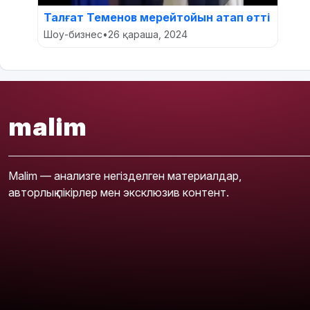
Талғат Теменов мерейтойын атап өтті
Шоу-бизнес
•
26 қараша, 2024
malim
Malim — анализге негізделген материалдар,
авторлық пікірлер мен эксклюзив контент.