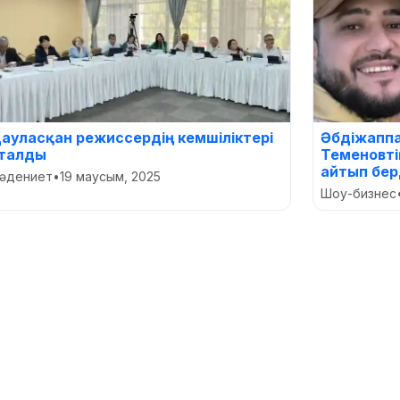
ауласқан режиссердің кемшіліктері
Әбдіжаппа
талды
Теменовті
айтып бер
әдениет
•
19 маусым, 2025
Шоу-бизнес