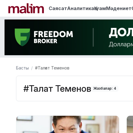
Саясат
Аналитика
Қоғам
Мәдениет
Басты
#Талғат Теменов
#Талғат Теменов
Жазбалар: 4