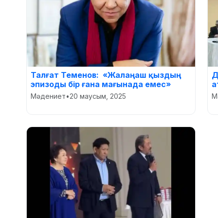
Талғат Теменов: «Жалаңаш қыздың
Д
эпизоды бір ғана мағынада емес»
а
Мәдениет
•
20 маусым, 2025
М