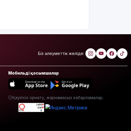
Біз әлеуметтік желіде:
Мобильді қосымшалар
Download on the
Get it on
App Store
Google Play
Қауіпсіз орнату, жарнамасыз хабарламалар.