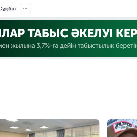
Сұқбат