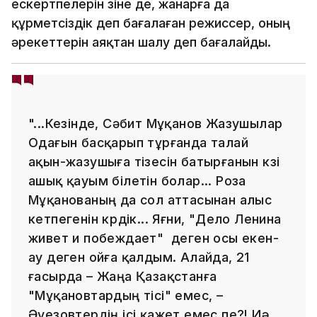
ескертпелерін өзіне де, жанарға да
құрметсіздік деп бағалаған режиссер, оның
әрекеттерін аяқтан шалу деп бағалайды.
"...Кезінде, Сәбит Мұқанов Жазушылар
Одағын басқарып тұрғанда талай
ақын-жазушыға тізесін батырғанын көзі
ашық қауым білетін болар... Роза
Мұқанованың да сол аттасынан алыс
кетпегенін көрдік... Яғни, "Дело Ленина
живет и побеждает" деген осы екен-
ау деген ойға қалдым. Алайда, 21
ғасырда – Жаңа Қазақстанға
"Мұқановтардың тісі" емес, –
Әуезовтердің ісі қажет емес пе?! Иә...