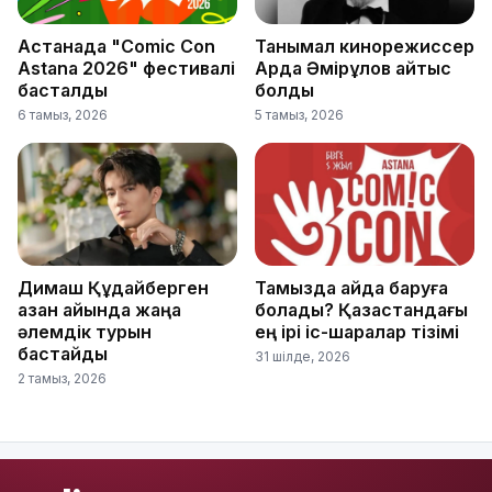
Астанада "Comic Con
Танымал кинорежиссер
Astana 2026" фестивалі
Ардақ Әмірқұлов қайтыс
басталды
болды
6 тамыз, 2026
5 тамыз, 2026
Димаш Құдайберген
Тамызда қайда баруға
қазан айында жаңа
болады? Қазақстандағы
әлемдік турын
ең ірі іс-шаралар тізімі
бастайды
31 шілде, 2026
2 тамыз, 2026