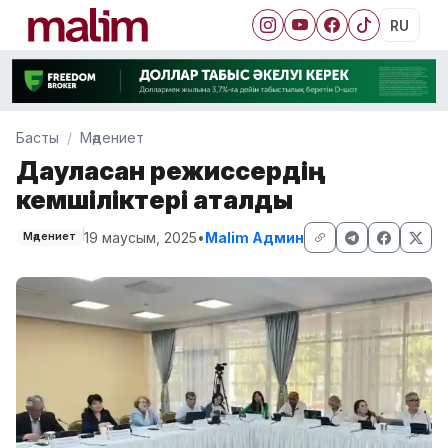
RU
Басты
Мәдениет
Дауласқан режиссердің
кемшіліктері аталды
19 маусым, 2025
•
Malim Админ
Мәдениет