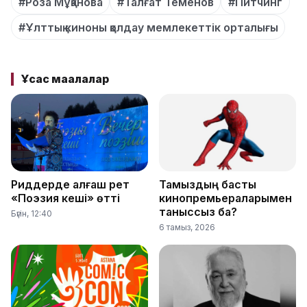
#Роза Мұқанова
#Талғат Теменов
#Питчинг
#Ұлттық киноны қолдау мемлекеттік орталығы
Ұқсас мақалалар
Риддерде алғаш рет
Тамыздың басты
«Поэзия кеші» өтті
кинопремьераларымен
таныссыз ба?
Бүгін, 12:40
6 тамыз, 2026