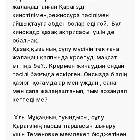
жалаңаштанған Қарагөзді
кинотілімен,режиссура тәсілімен
айшықтауға әбден болар еді ғой. Бұл
кинокадр қазақ актрисасы үшін де
обал.-ақ.
Қазақ қызының сұлу мүсінін тек ғана
жалаңаш қалпында көрсетуді мақсат
еттіңіз бе?.. Көрермен жинаудың ондай
тәсілі баяғыда ескірген. Онсызда біздің
қазіргі қоғамда ар мен ұждан , сана
мен сапа жалаңаштанып, тым арзандап
кетпеді ме?
Ұлы Мұқаңның туындысы, сұлу
Қарагөзінің парша-паршасын шығару
үшін Теменовке мемлекет бюджетінен