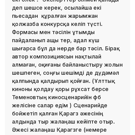
деп шешсе керек, осылайша екі
пьесадан құралған жарымжан
қолжазба конкурсқа келіп түсті.
Формасы мен тәсілін ұтымды
пайдаланып ащы тер, адал күш
шығарса бұл да өнерде бар тәсіл. Бірақ
автор композициясын нақтылай
алмаған, оқиғаны байланыстыру жолын
шешпеген, соңғы шешімді де дүдәмәл
қалпында қалдырып қойған. (Ұлттық
киноны қолдау қоры рұхсат берсе
Теменовтың киносценарийін фб
желісіне салар едім ) Сценарийде
бойжетіп қалған Қарагөз әжесінің
алдында тыр жалаңаш кейіпте отыр.
Әжесі жалаңаш Қарагөзге (немере