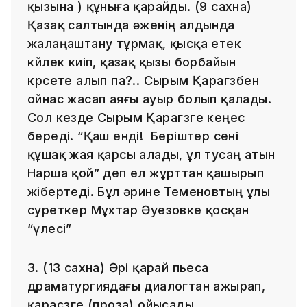
қызына ) құныға қарайды. (9 сахна)
Қазақ салтында әженің алдында
жалаңаштану тұрмақ, қысқа етек
көйлек киіп, қазақ қызы борбайын
көрсете алып па?.. Сырым Қарагөзбен
ойнас жасап аяғы ауыр болып қалады.
Сол кезде Сырым Қарагөзге кеңес
береді. “Қаш енді! Беріштер сені
құшақ жая қарсы алады, ұл тусаң атын
Нарша қой” деп ел жұрттан қашырып
жібертеді. Бұл әрине Теменовтың ұлы
суреткер Мұхтар Әуезовке қосқан
“үлесі”
3. (13 сахна) Әрі қарай пьеса
драматургиядағы диалогтан ажырап,
қарасөзге (проза) ойысады.