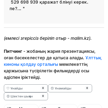
529 698 939 қаражат бөлінуі керек.
пе?... "
(емлесі өзгеріссіз беріліп отыр - malim.kz).
Питчинг
- жобаның жария презентациясы,
оған бәсекелестер де қатыса алады.
Ұлттық
киноны қолдау орталығы
мемлекеттің
қаржысына түсірілетін фильмдерді осы
әдіспен іріктейді.
🤍 Ұнайды
😞 Ұнамайды
0
0
😡 Шектен шыққан
0