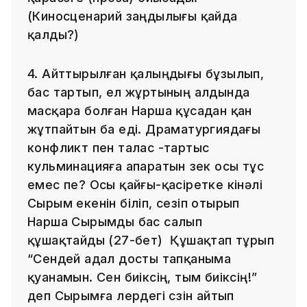
(Киносценарий заңдылығы қайда
қалды?)
4. Айттырылған қалыңдығы бұзылып,
бас тартып, ел жұртының алдында
масқара болған Нарша құсадан қан
жұтпайтын ба еді. Драматургиядағы
конфликт пен талас -тартыс
кульминацияға апаратын өзек осы тұс
емес пе? Осы қайғы-қасіретке кінәлі
Сырым екенін біліп, сезіп отырып
Нарша Сырымды бас салып
құшақтайды (27-бет) Құшақтап тұрып
“Сендей адал досты тапқаныма
қуанамын. Сен биіксің, тым биіксің!”
деп Сырымға өлердегі сөзін айтып