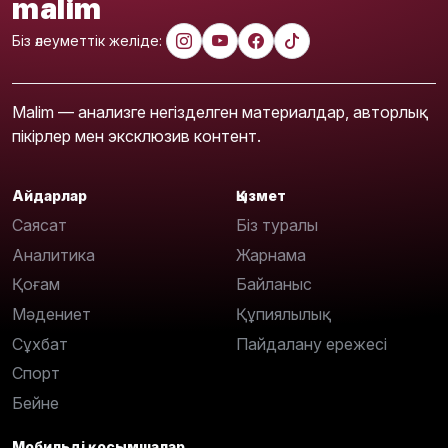
malim
Біз әлеуметтік желіде:
Malim — анализге негізделген материалдар, авторлық
пікірлер мен эксклюзив контент.
Айдарлар
Қызмет
Саясат
Біз туралы
Аналитика
Жарнама
Қоғам
Байланыс
Мәдениет
Құпиялылық
Сұхбат
Пайдалану ережесі
Спорт
Бейне
Мобильді қосымшалар