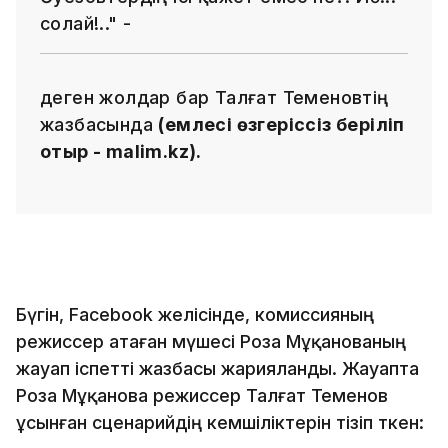
солай!.." -
деген жолдар бар Талғат Теменовтің
жазбасында
(емлесі өзгеріссіз беріліп
отыр - malim.kz).
Бүгін, Facebook желісінде, комиссияның
режиссер атаған мүшесі Роза Мұқанованың
жауап іспетті жазбасы жарияланды. Жауапта
Роза Мұқанова режиссер Талғат Теменов
ұсынған сценарийдің кемшіліктерін тізіп өткен: