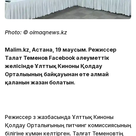
Photo: © oimaqnews.kz
Malim.kz, Астана, 19 маусым. Режиссер
Талғат Теменов Facebook әлеуметтік
желісінде Ұлттық Киноны Қолдау
Орталығының байқауынан өте алмай
қалғанын жазған болатын.
Режиссер өз жазбасында Ұлттық Киноны
Қолдау Орталығының питчинг комиссиясының
білігіне күмән келтірген. Талғат Теменовтің