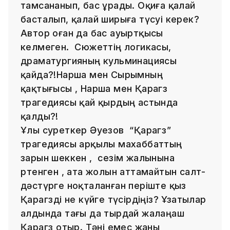
тамсананып, бас ұрады. Оқиға қалай
басталып, қалай ширыға түсуі керек?
Автор оған да бас ауыртқысы
келмеген. Сюжеттің логикасы,
драматургияның кульминациясы
қайда?!Нарша мен Сырымның
қақтығысы , Нарша мен Қарагөз
трагедиясы қай қырдың астында
қалды?!
Ұлы суреткер Әуезов “Қарагөз”
трагедиясы арқылы махаббаттың
зарын шеккен , сезім жалынына
өртенген , ата жолын аттамайтын салт-
дәстүрге ноқталанған періште қыз
Қарагөзді не күйге түсірдіңіз? Ұзатылар
алдында тағы да тырдай жалаңаш
Қарагөз отыр. Тәні емес жаны