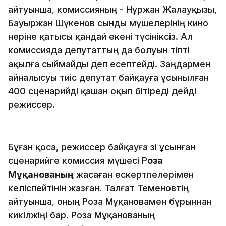
айтуынша, комиссияның - Нұржан Жалауқызы,
Бауыржан Шүкенов сынды мүшелерінің кино
өнеріне қатысы қандай екені түсініксіз. Ал
комиссияда депутаттың да болуын тіпті
ақылға сыймайды деп есептейді. Заңдармен
айналысуы тиіс депутат байқауға ұсынылған
400 сценарийді қашан оқып бітіреді дейді
режиссер.
Бұған қоса, режиссер байқауға өзі ұсынған
сценарийге комиссия мүшесі Р
оза
Мұқанованың
жасаған ескертпелерімен
келіспейтінін жазған. Талғат Теменовтің
айтуынша, оның Роза Мұқановамен бұрыннан
кикілжіңі бар. Роза Мұқанованың