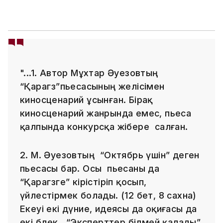
"...1. Автор Мұхтар Әуезовтың
“Қарагөз”пьесасының желісімен
киносценарий ұсынған. Бірақ
киносценарий жанрында емес, пьеса
қалпында конкурсқа жібере салған.
2. М. Әуезовтың “Октябрь үшін” деген
пьесасы бар. Осы пьесаны да
“Қарагөзге” кірістіріп қосып,
үйлестірмек болады. (12 бет, 8 сахна)
Екеуі екі дүние, идеясы да оқиғасы да
екі бөлек . “Эксперттер білмей қалады”