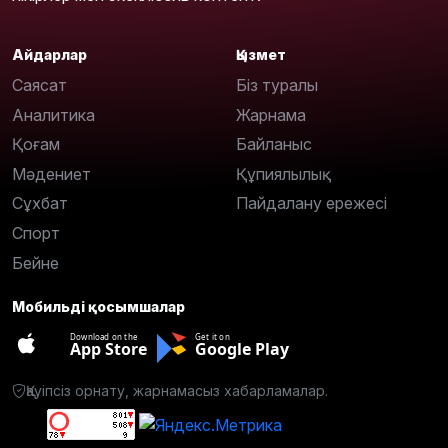
Айдарлар
Қызмет
Саясат
Біз туралы
Аналитика
Жарнама
Қоғам
Байланыс
Мәдениет
Құпиялылық
Сұхбат
Пайдалану ережесі
Спорт
Бейне
Мобильді қосымшалар
Download on the
Get it on
App Store
Google Play
Қауіпсіз орнату, жарнамасыз хабарламалар.