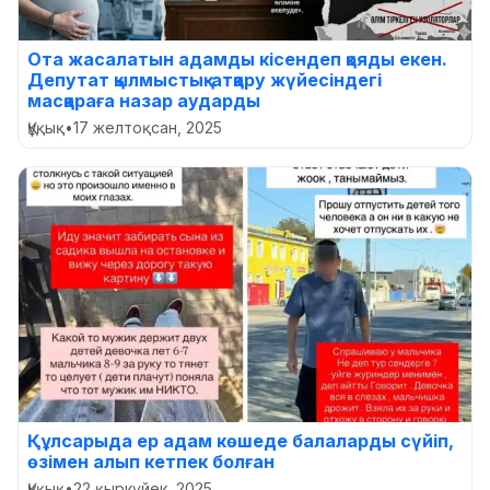
Ота жасалатын адамды кісендеп қояды екен.
Депутат қылмыстық-атқару жүйесіндегі
масқараға назар аударды
Құқық
•
17 желтоқсан, 2025
Құлсарыда ер адам көшеде балаларды сүйіп,
өзімен алып кетпек болған
Құқық
•
22 қыркүйек, 2025