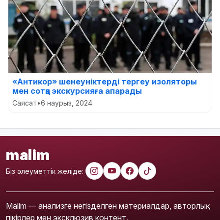
«Антикор» шенеуніктерді тергеу изоляторы
мен сотқа экскурсияға апарады
Саясат
•
6 наурыз, 2024
malim
Біз әлеуметтік желіде:
Malim — анализге негізделген материалдар, авторлық
пікірлер мен эксклюзив контент.