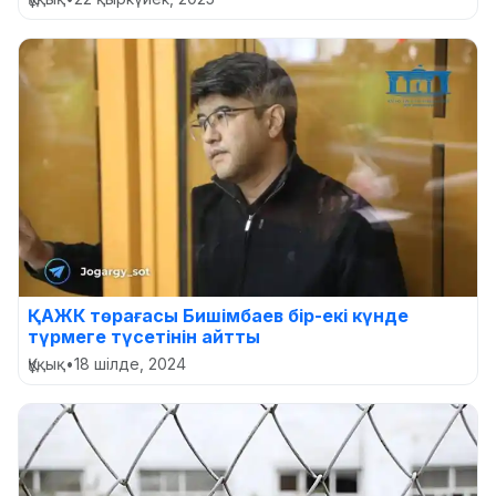
ҚАЖК төрағасы Бишімбаев бір-екі күнде
түрмеге түсетінін айтты
Құқық
•
18 шілде, 2024