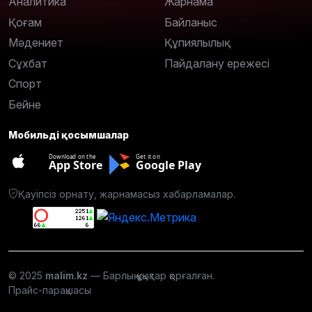
Аналитика
Жарнама
Қоғам
Байланыс
Мәдениет
Құпиялылық
Сұхбат
Пайдалану ережесі
Спорт
Бейне
Мобильді қосымшалар
Download on the
Get it on
App Store
Google Play
Қауіпсіз орнату, жарнамасыз хабарламалар.
© 2025
malim.kz
— Барлық құқықтар қорғалған.
Прайс-парақшасы