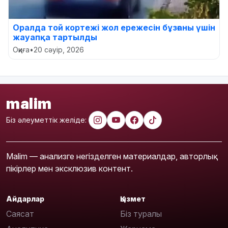
Оралда той кортежі жол ережесін бұзғаны үшін
жауапқа тартылды
Оқиға
•
20 сәуір, 2026
malim
Біз әлеуметтік желіде:
Malim — анализге негізделген материалдар, авторлық
пікірлер мен эксклюзив контент.
Айдарлар
Қызмет
Саясат
Біз туралы