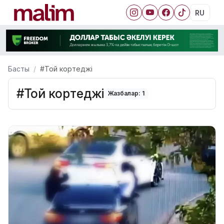
RU
Басты
#Той кортеджі
#Той кортеджі
Жазбалар: 1