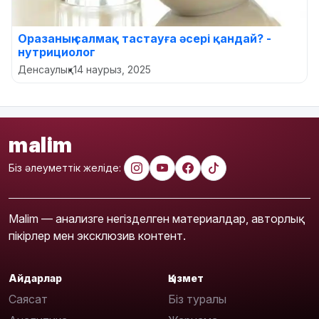
Оразаның салмақ тастауға әсері қандай? -
нутрициолог
Денсаулық
•
14 наурыз, 2025
malim
Біз әлеуметтік желіде:
Malim — анализге негізделген материалдар, авторлық
пікірлер мен эксклюзив контент.
Айдарлар
Қызмет
Саясат
Біз туралы