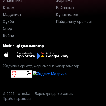
Аналитика
Жарнама
Қоғам
Байланыс
Мәдениет
Құпиялылық
Сұхбат
Пайдалану ережесі
Спорт
Бейне
Мобильді қосымшалар
Download on the
Get it on
App Store
Google Play
Қауіпсіз орнату, жарнамасыз хабарламалар.
© 2025
malim.kz
— Барлық құқықтар қорғалған.
Прайс-парақшасы