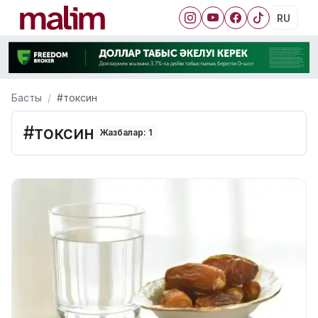
RU
Басты
#токсин
#токсин
Жазбалар: 1