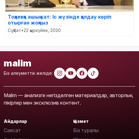
Тоқаевқа ашық хат: Іс жүзінде қолдау көріп
отырған жоқпыз
Сұқбат
•
22 қыркүйек, 2020
malim
Біз әлеуметтік желіде:
Malim — анализге негізделген материалдар, авторлық
пікірлер мен эксклюзив контент.
Айдарлар
Қызмет
Саясат
Біз туралы