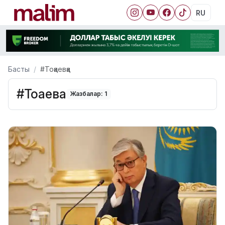
RU
Басты
#Тоқаевқа
#Тоқаевқа
Жазбалар: 1