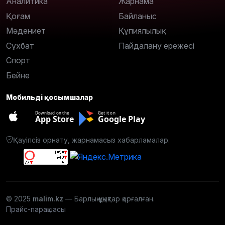
Аналитика
Жарнама
Қоғам
Байланыс
Мәдениет
Құпиялылық
Сұхбат
Пайдалану ережесі
Спорт
Бейне
Мобильді қосымшалар
Download on the
Get it on
App Store
Google Play
Қауіпсіз орнату, жарнамасыз хабарламалар.
© 2025
malim.kz
— Барлық құқықтар қорғалған.
Прайс-парақшасы