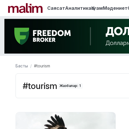
Саясат
Аналитика
Қоғам
Мәдениет
Басты
#tourism
#tourism
Жазбалар: 1