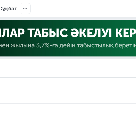
Сұқбат