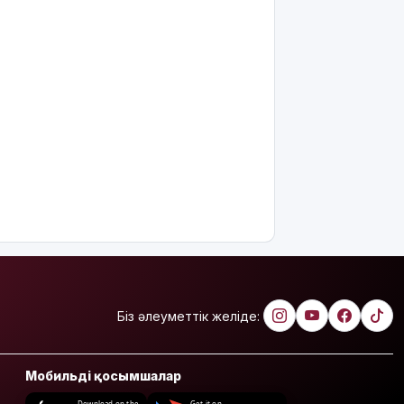
Біз әлеуметтік желіде:
Мобильді қосымшалар
Download on the
Get it on