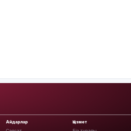
Айдарлар
Қызмет
Саясат
Біз туралы