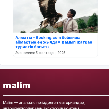
Алматы – Booking.com бойынша
аймақтың ең жылдам дамып жатқан
туристік бағыты
Экономика
•
5 желтоқсан, 2025
malim
Malim — анализге негізделген материалдар,
авторлық пікірлер мен эксклюзив контент.