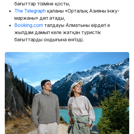
бағыттар тізіміне қосты,
The Telegraph
қаланы «Орталық Азияның інжу-
маржаны» деп атады,
Booking.com
талдауы Алматыны өңірдегі ең
жылдам дамып келе жатқан туристік
бағыттардың ондығына енгізді.