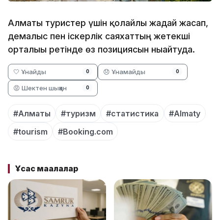
Алматы туристер үшін қолайлы жағдай жасап,
демалыс пен іскерлік саяхаттың жетекші
орталығы ретінде өз позициясын нығайтуда.
🤍 Ұнайды
😞 Ұнамайды
0
0
😡 Шектен шыққан
0
#Алматы
#туризм
#статистика
#Almaty
#tourism
#Booking.com
Ұқсас мақалалар