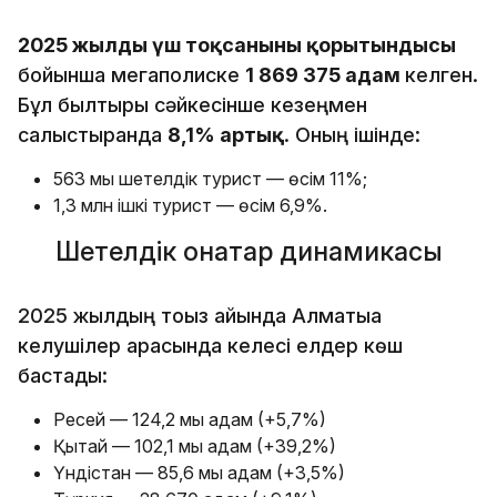
2025 жылдың үш тоқсанының қорытындысы
бойынша мегаполиске
1 869 375 адам
келген.
Бұл былтырғы сәйкесінше кезеңмен
салыстырғанда
8,1% артық
. Оның ішінде:
563 мың шетелдік турист — өсім 11%;
1,3 млн ішкі турист — өсім 6,9%.
Шетелдік қонақтар динамикасы
2025 жылдың тоғыз айында Алматыға
келушілер арасында келесі елдер көш
бастады:
Ресей — 124,2 мың адам (+5,7%)
Қытай — 102,1 мың адам (+39,2%)
Үндістан — 85,6 мың адам (+3,5%)