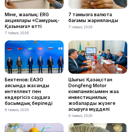
Міне, жаңалық: ERG
7 тамызға валюта
акциялары «Самұрық-
бағамы жарияланды
Қазынаға» өтті
7 тамыз, 2026
7 тамыз, 2026
Бектенов: ЕАЭО
Шығыс Қазақстан
аясында жасанды
Dongfeng Motor
интеллект пен
компаниясымен жаңа
кедергісіз саудаға
инвестициялық
басымдық беріледі
жобаларды жүзеге
асыруға мүдделі
6 тамыз, 2026
6 тамыз, 2026