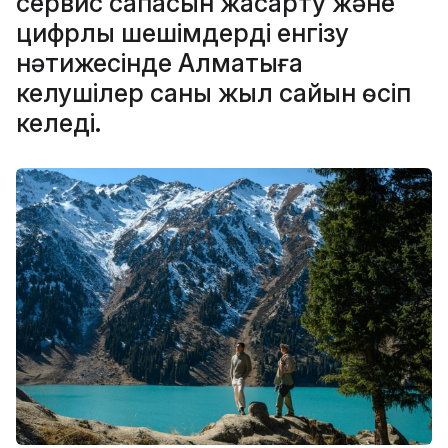
сервис сапасын жақсарту және
цифрлық шешімдерді енгізу
нәтижесінде Алматыға
келушілер саны жыл сайын өсіп
келеді.