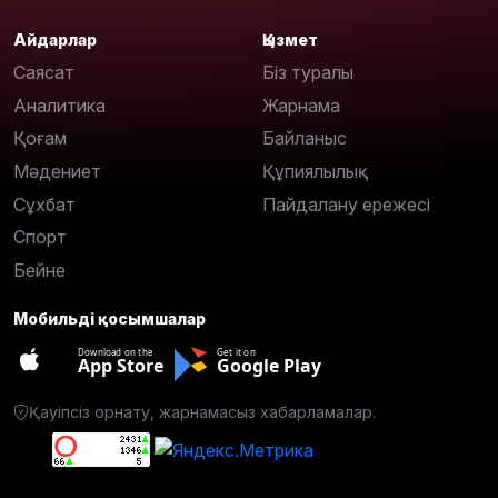
Айдарлар
Қызмет
Саясат
Біз туралы
Аналитика
Жарнама
Қоғам
Байланыс
Мәдениет
Құпиялылық
Сұхбат
Пайдалану ережесі
Спорт
Бейне
Мобильді қосымшалар
Download on the
Get it on
App Store
Google Play
Қауіпсіз орнату, жарнамасыз хабарламалар.