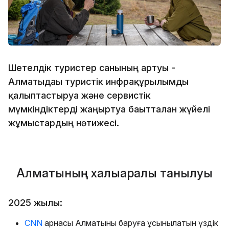
Шетелдік туристер санының артуы -
Алматыдағы туристік инфрақұрылымды
қалыптастыруға және сервистік
мүмкіндіктерді жаңғыртуға бағытталған жүйелі
жұмыстардың нәтижесі.
Алматының халықаралық танылуы
2025 жылы:
CNN
арнасы Алматыны баруға ұсынылатын үздік