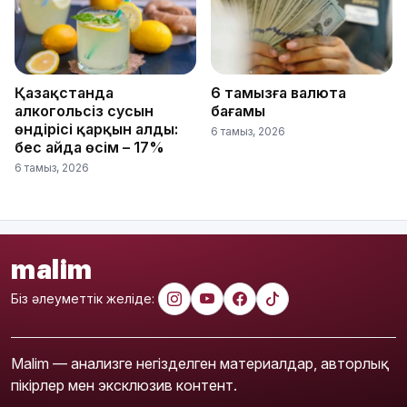
Қазақстанда
6 тамызға валюта
алкогольсіз сусын
бағамы
өндірісі қарқын алды:
6 тамыз, 2026
бес айда өсім – 17%
6 тамыз, 2026
malim
Біз әлеуметтік желіде:
Malim — анализге негізделген материалдар, авторлық
пікірлер мен эксклюзив контент.