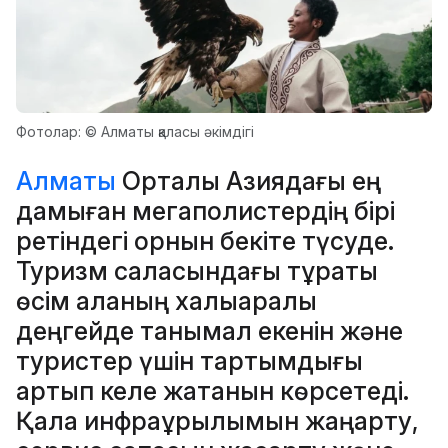
Фотолар: © Алматы қаласы әкімдігі
Алматы
Орталық Азиядағы ең
дамыған мегаполистердің бірі
ретіндегі орнын бекіте түсуде.
Туризм саласындағы тұрақты
өсім қаланың халықаралық
деңгейде танымал екенін және
туристер үшін тартымдығы
артып келе жатқанын көрсетеді.
Қала инфрақұрылымын жаңарту,