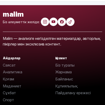
malim
Біз әлеуметтік желіде:
Malim — анализге негізделген материалдар, авторлық
пікірлер мен эксклюзив контент.
Айдарлар
Қызмет
Саясат
Біз туралы
Аналитика
Жарнама
Қоғам
Байланыс
Мәдениет
Құпиялылық
Сұхбат
Пайдалану ережесі
Спорт