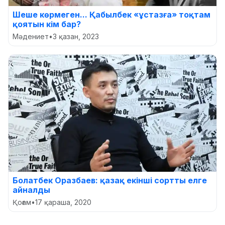
Шеше көрмеген... Қабылбек «ұстазға» тоқтам
қоятын кім бар?
Мәдениет
•
3 қазан, 2023
Болатбек Оразбаев: қазақ екінші сортты елге
айналды
Қоғам
•
17 қараша, 2020