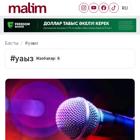
RU
Басты
#уағыз
#уағыз
Жазбалар: 6