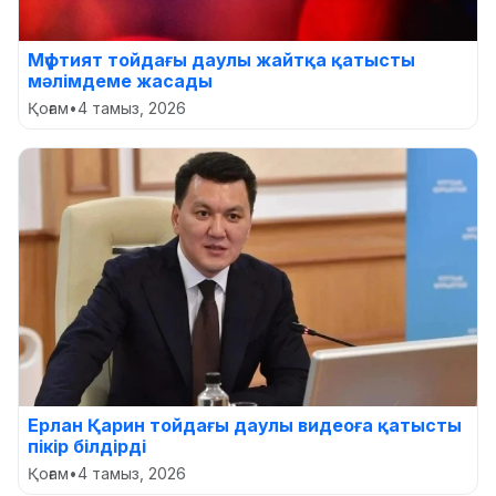
Мүфтият тойдағы даулы жайтқа қатысты
мәлімдеме жасады
Қоғам
•
4 тамыз, 2026
Ерлан Қарин тойдағы даулы видеоға қатысты
пікір білдірді
Қоғам
•
4 тамыз, 2026