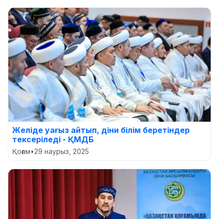
Желіде уағыз айтып, діни білім беретіндер
тексеріледі - ҚМДБ
Қоғам
•
29 наурыз, 2025