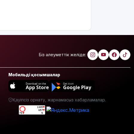
Біз әлеуметтік желіде:
Мобильді қосымшалар
Download on the
Get it on
App Store
Google Play
Қауіпсіз орнату, жарнамасыз хабарламалар.