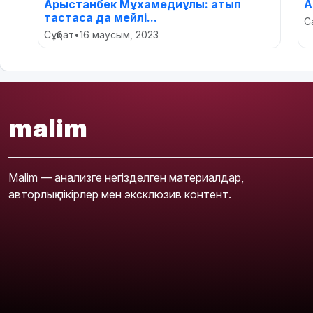
Арыстанбек Мұхамедиұлы: атып
А
тастаса да мейлі...
С
Сұқбат
•
16 маусым, 2023
malim
Malim — анализге негізделген материалдар,
авторлық пікірлер мен эксклюзив контент.