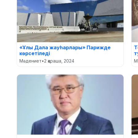
«Ұлы Дала жауһарлары» Парижде
Т
көрсетіледі
т
Мәдениет
•
2 қараша, 2024
М