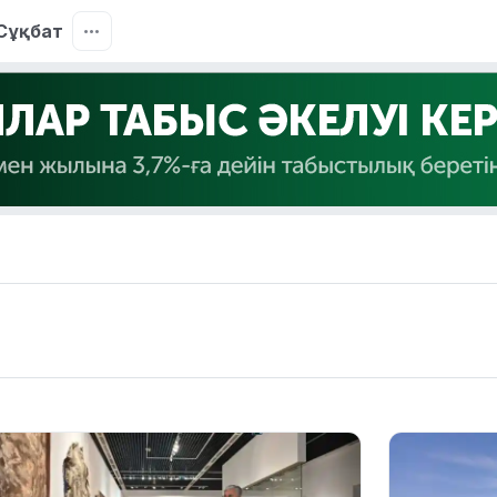
Сұқбат