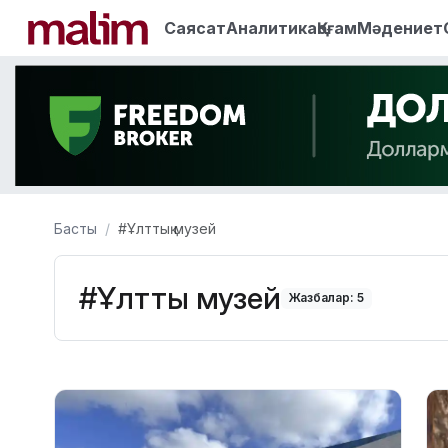
Саясат
Аналитика
Қоғам
Мәдениет
Басты
#Ұлттық музей
#Ұлттық музей
Жазбалар: 5