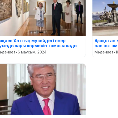
оқаев Ұлттық музейдегі өнер
Қазақстан
уындылары көрмесін тамашалады
нан астам
әдениет
•
6 маусым, 2024
Мәдениет
•
1