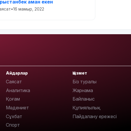
рыстанбек аман екен
аясат
•
16 мамыр, 2022
Айдарлар
Қызмет
Саясат
Біз туралы
Аналитика
Жарнама
Қоғам
Байланыс
Мәдениет
Құпиялылық
Сұхбат
Пайдалану ережесі
Спорт