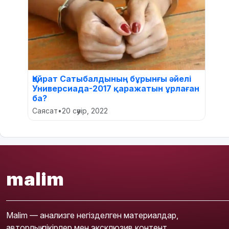
Қайрат Сатыбалдының бұрынғы әйелі
Универсиада-2017 қаражатын ұрлаған
ба?
Саясат
•
20 сәуір, 2022
malim
Malim — анализге негізделген материалдар,
авторлық пікірлер мен эксклюзив контент.