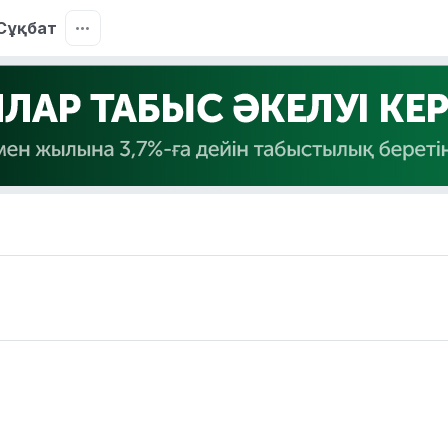
Сұқбат