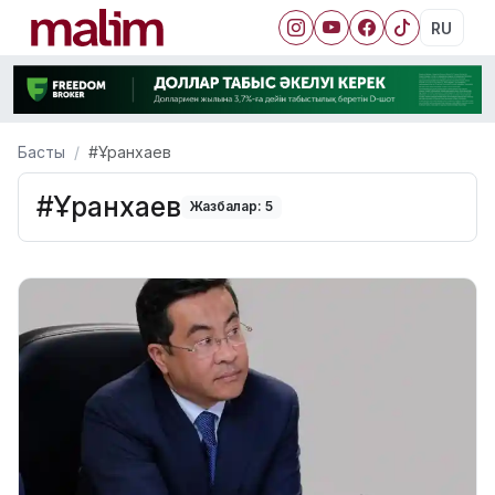
RU
Басты
#Ұранхаев
#Ұранхаев
Жазбалар: 5