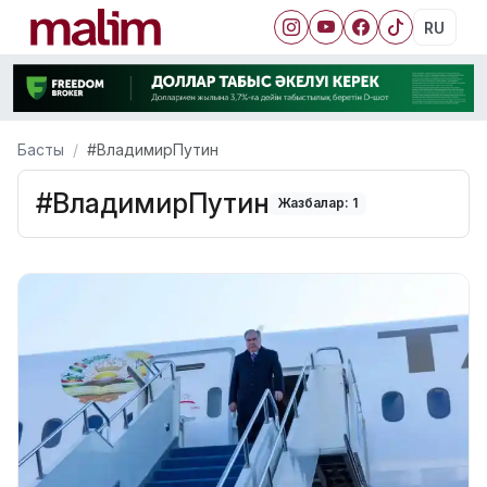
RU
Басты
#ВладимирПутин
#ВладимирПутин
Жазбалар: 1