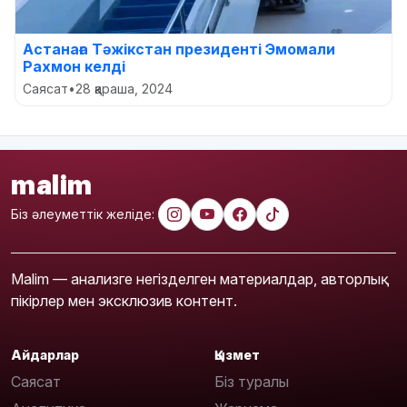
Астанаға Тәжікстан президенті Эмомали
Рахмон келді
Саясат
•
28 қараша, 2024
malim
Біз әлеуметтік желіде:
Malim — анализге негізделген материалдар, авторлық
пікірлер мен эксклюзив контент.
Айдарлар
Қызмет
Саясат
Біз туралы