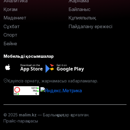
Аналитика
Жарнама
Қоғам
Байланыс
Мәдениет
Құпиялылық
Сұхбат
Пайдалану ережесі
Спорт
Бейне
Мобильді қосымшалар
Download on the
Get it on
App Store
Google Play
Қауіпсіз орнату, жарнамасыз хабарламалар.
© 2025
malim.kz
— Барлық құқықтар қорғалған.
Прайс-парақшасы