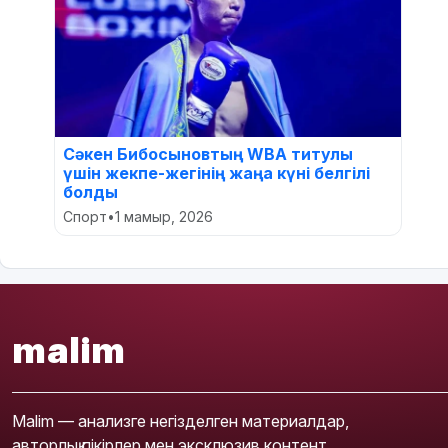
Сәкен Бибосыновтың WBA титулы
үшін жекпе-жегінің жаңа күні белгілі
болды
Спорт
•
1 мамыр, 2026
malim
Malim — анализге негізделген материалдар,
авторлық пікірлер мен эксклюзив контент.