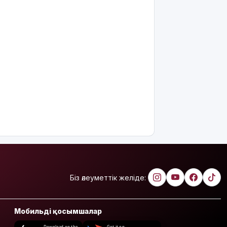
Біз әлеуметтік желіде:
Мобильді қосымшалар
Download on the
Get it on