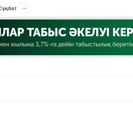
Сұқбат