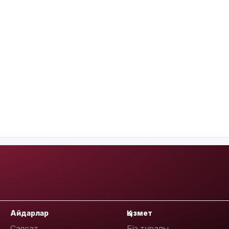
Айдарлар
Қызмет
Саясат
Біз туралы