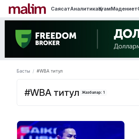
Саясат
Аналитика
Қоғам
Мәдениет
Басты
#WBA титул
#WBA титул
Жазбалар: 1