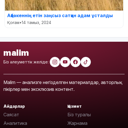
Ақбөкеннің етін заңсыз сатқан адам ұсталды
Қоғам
•
14 тамыз, 2024
malim
Біз әлеуметтік желіде:
Malim — анализге негізделген материалдар, авторлық
пікірлер мен эксклюзив контент.
Айдарлар
Қызмет
Саясат
Біз туралы
Аналитика
Жарнама