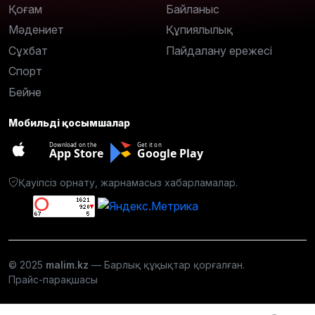
Қоғам
Байланыс
Мәдениет
Құпиялылық
Сұхбат
Пайдалану ережесі
Спорт
Бейне
Мобильді қосымшалар
Download on the
Get it on
App Store
Google Play
Қауіпсіз орнату, жарнамасыз хабарламалар.
© 2025
malim.kz
— Барлық құқықтар қорғалған.
Прайс-парақшасы