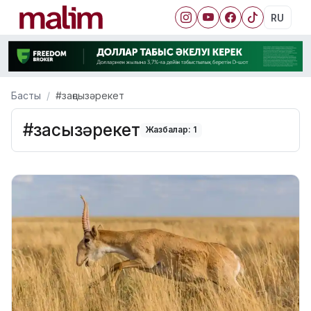
RU
Басты
#заңсызәрекет
#заңсызәрекет
Жазбалар: 1