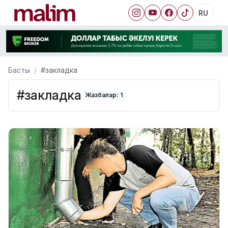
RU
Басты
#закладка
#закладка
Жазбалар: 1