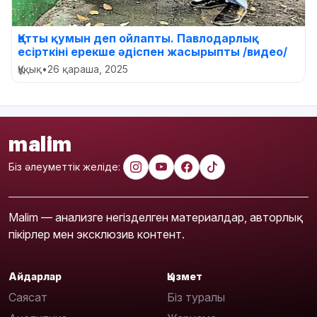
Қатты қумын деп ойлапты. Павлодарлық
есірткіні ерекше әдіспен жасырыпты /видео/
Құқық
•
26 қараша, 2025
malim
Біз әлеуметтік желіде:
Malim — анализге негізделген материалдар, авторлық
пікірлер мен эксклюзив контент.
Айдарлар
Қызмет
Саясат
Біз туралы