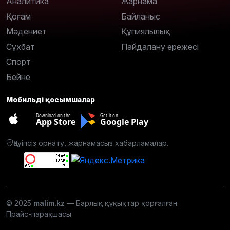
Аналитика
Жарнама
Қоғам
Байланыс
Мәдениет
Құпиялылық
Сұхбат
Пайдалану ережесі
Спорт
Бейне
Мобильді қосымшалар
Download on the
Get it on
App Store
Google Play
Қауіпсіз орнату, жарнамасыз хабарламалар.
© 2025
malim.kz
— Барлық құқықтар қорғалған.
Прайс-парақшасы