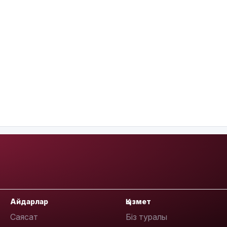
Айдарлар
Қызмет
Саясат
Біз туралы