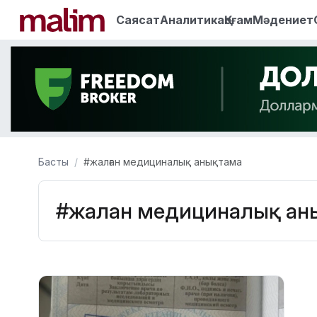
Саясат
Аналитика
Қоғам
Мәдениет
Басты
#жалған медициналық анықтама
#жалған медициналық ан