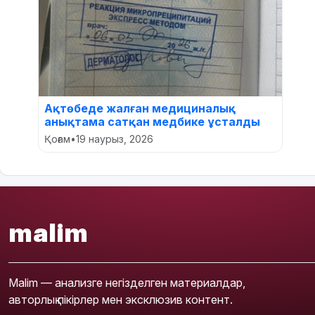
Ақтөбеде жалған медициналық
анықтама сатқан медбике ұсталды
Қоғам
•
19 наурыз, 2026
malim
Malim — анализге негізделген материалдар,
авторлық пікірлер мен эксклюзив контент.