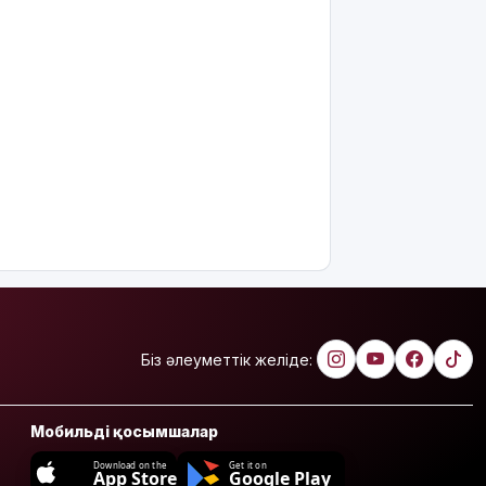
Біз әлеуметтік желіде:
Мобильді қосымшалар
Download on the
Get it on
App Store
Google Play