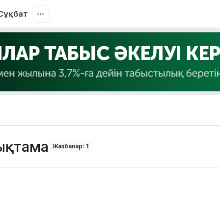
Сұқбат
ықтама
Жазбалар: 1