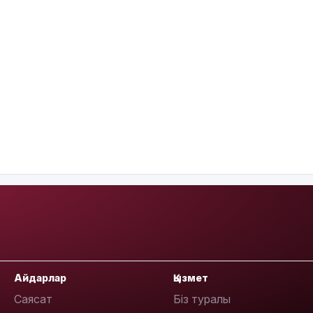
Айдарлар
Қызмет
Саясат
Біз туралы