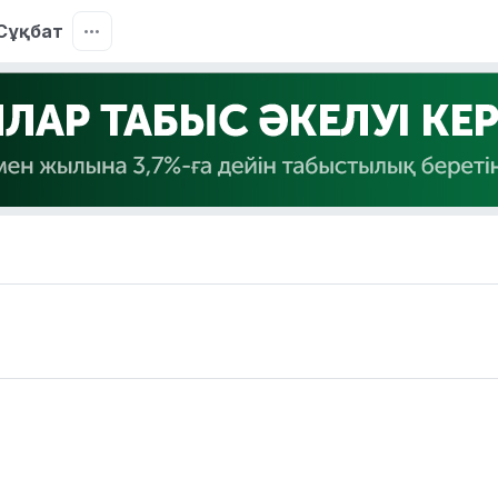
Сұқбат