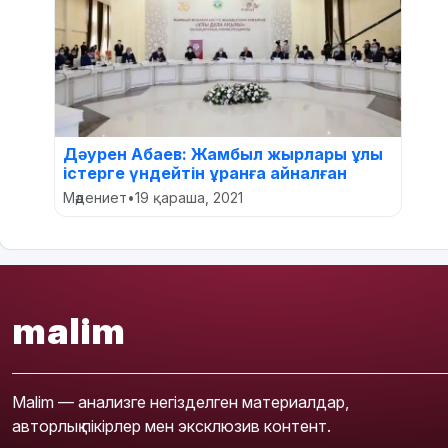
Дәурен Абаев: Жамбыл жырлары ұлы
істерге үндейтін ұранға айналған
Мәдениет
•
19 қараша, 2021
malim
Malim — анализге негізделген материалдар,
авторлық пікірлер мен эксклюзив контент.