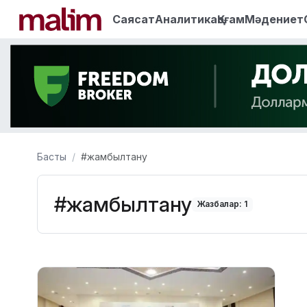
Саясат
Аналитика
Қоғам
Мәдениет
Басты
#жамбылтану
#жамбылтану
Жазбалар: 1