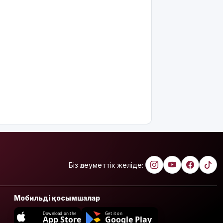
Біз әлеуметтік желіде:
Мобильді қосымшалар
Download on the
Get it on
App Store
Google Play