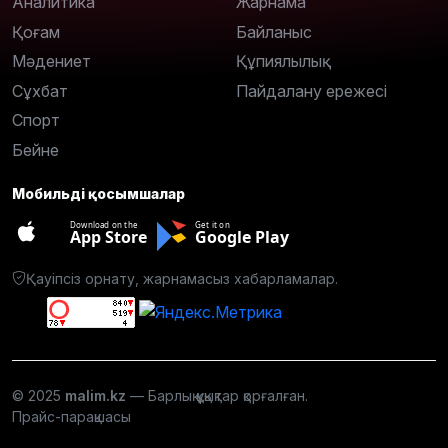
Аналитика
Жарнама
Қоғам
Байланыс
Мәдениет
Құпиялылық
Сұхбат
Пайдалану ережесі
Спорт
Бейне
Мобильді қосымшалар
Download on the
Get it on
App Store
Google Play
Қауіпсіз орнату, жарнамасыз хабарламалар.
© 2025
malim.kz
— Барлық құқықтар қорғалған.
Прайс-парақшасы