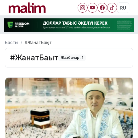
RU
Басты
#ЖанатБақыт
#ЖанатБақыт
Жазбалар: 1