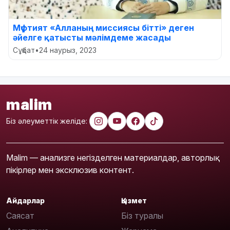
Мүфтият «Алланың миссиясы бітті» деген
әйелге қатысты мәлімдеме жасады
Сұқбат
•
24 наурыз, 2023
malim
Біз әлеуметтік желіде:
Malim — анализге негізделген материалдар, авторлық
пікірлер мен эксклюзив контент.
Айдарлар
Қызмет
Саясат
Біз туралы