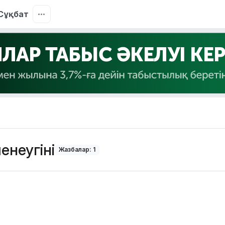
Сұқбат
енеугіні
Жазбалар: 1