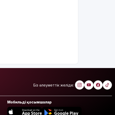
Біз әлеуметтік желіде:
Мобильді қосымшалар
Download on the
Get it on
App Store
Google Play