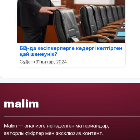
БҚО-да кәсіпкерлерге кедергі келтірген
қай шенеунік?
Сұқбат
•
31 қаңтар, 2024
malim
Malim — анализге негізделген материалдар,
авторлық пікірлер мен эксклюзив контент.