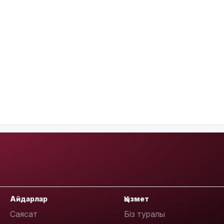
Айдарлар
Қызмет
Саясат
Біз туралы