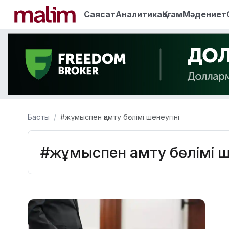
Саясат
Аналитика
Қоғам
Мәдениет
Басты
#жұмыспен қамту бөлімі шенеугіні
#жұмыспен қамту бөлімі ш