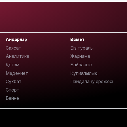
Айдарлар
Қызмет
Саясат
Біз туралы
Аналитика
Жарнама
Қоғам
Байланыс
Мәдениет
Құпиялылық
Сұхбат
Пайдалану ережесі
Спорт
Бейне