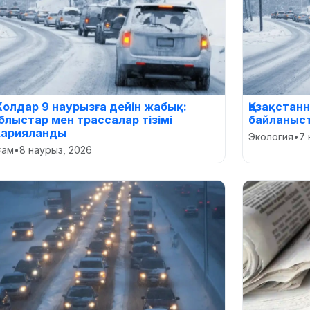
олдар 9 наурызға дейін жабық:
Қазақстан
блыстар мен трассалар тізімі
байланыс
арияланды
Экология
•
7 
оғам
•
8 наурыз, 2026