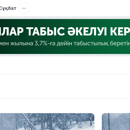
Сұқбат