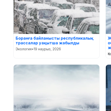
Боранға байланысты республикалық
Ж
трассалар уақытша жабылды
о
ж
Экология
•
19 наурыз, 2026
Қ