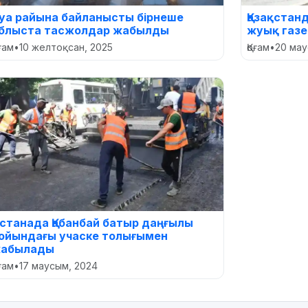
уа райына байланысты бірнеше
Қазақстан
блыста тасжолдар жабылды
жуық газ
оғам
•
10 желтоқсан, 2025
Қоғам
•
20 мау
станада Қабанбай батыр даңғылы
ойындағы учаске толығымен
абылады
оғам
•
17 маусым, 2024