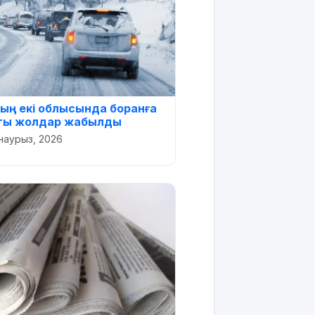
ның екі облысында боранға
ты жолдар жабылды
наурыз, 2026