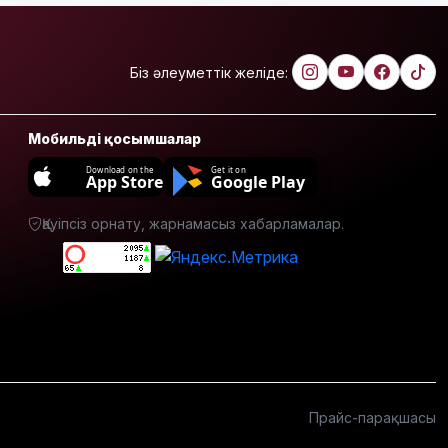
Біз әлеуметтік желіде:
Мобильді қосымшалар
Download on the
Get it on
App Store
Google Play
Қауіпсіз орнату, жарнамасыз хабарламалар.
Прайс-парақшасы