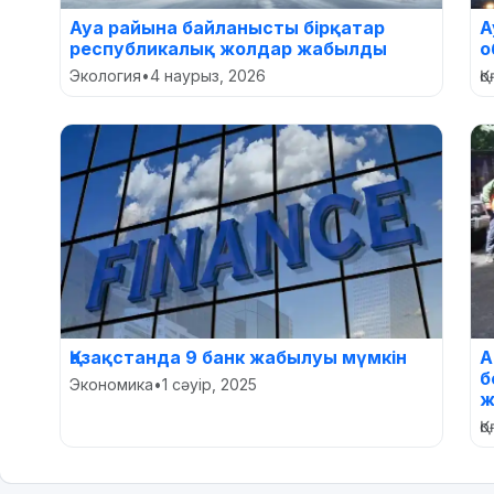
Ауа райына байланысты бірқатар
А
республикалық жолдар жабылды
о
Экология
•
4 наурыз, 2026
Қ
Қазақстанда 9 банк жабылуы мүмкін
А
б
Экономика
•
1 сәуір, 2025
ж
Қ