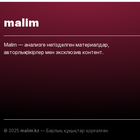
malim
Malim — анализге негізделген материалдар,
авторлық пікірлер мен эксклюзив контент.
© 2025
malim.kz
— Барлық құқықтар қорғалған.