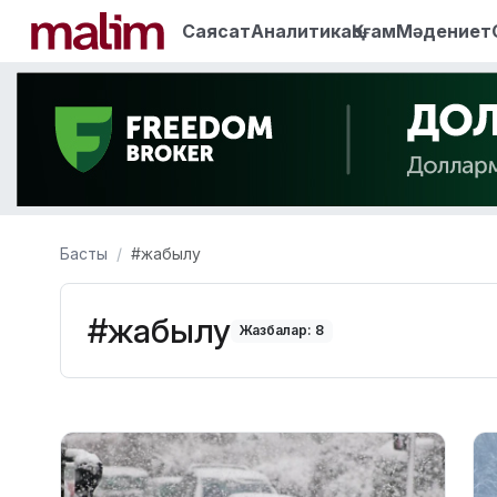
Саясат
Аналитика
Қоғам
Мәдениет
Басты
#жабылу
#жабылу
Жазбалар: 8