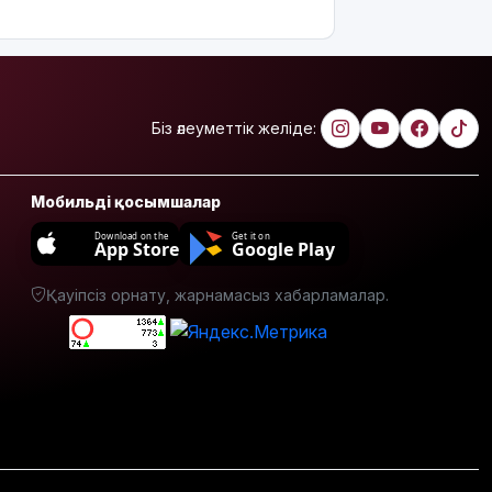
өртеніп
жатқан
үйден
адамдарды
аман алып
шықты
Біз әлеуметтік желіде:
Бейнебақылау
камераларына
Мобильді қосымшалар
қойылатын
талаптар
Download on the
Get it on
App Store
Google Play
өзгереді
Қауіпсіз орнату, жарнамасыз хабарламалар.
Доллар
құны 470
теңгеден
төмен
түсті
Тоқаев
«Бәйтерек»
холдингінің