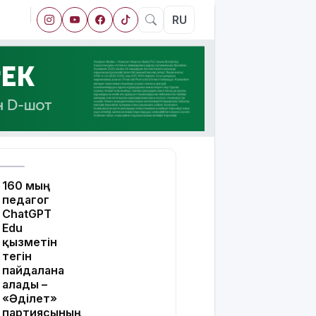
RU
160 мың
педагог
ChatGPT
Edu
қызметін
тегін
пайдалана
алады –
«Әділет»
партиясының