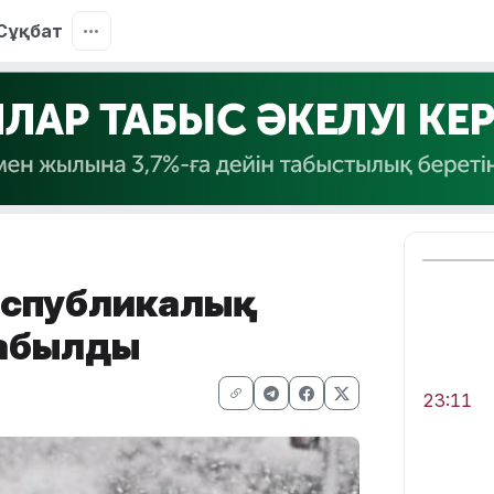
Сұқбат
еспубликалық
жабылды
23:11