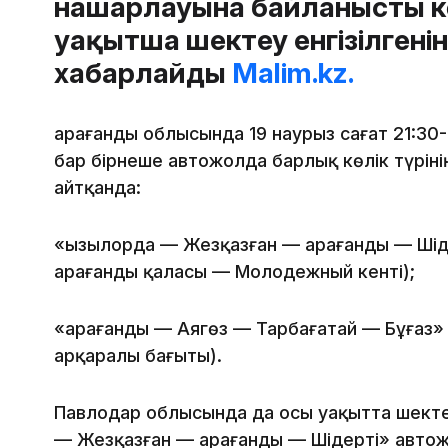
нашарлауына байланысты к
уақытша шектеу енгізілгенін
хабарлайды
Malim.kz.
Қарағанды облысында 19 наурыз сағат 21:3
бар бірнеше автожолда барлық көлік түріні
айтқанда:
«Қызылорда — Жезқазған — Қарағанды — Шід
Қарағанды қаласы — Молодежный кенті);
«Қарағанды — Аягөз — Тарбағатай — Бұғаз» 
Қарқаралы бағыты).
Павлодар облысында да осы уақытта шектеу 
— Жезқазған — Қарағанды — Шідерті» авт