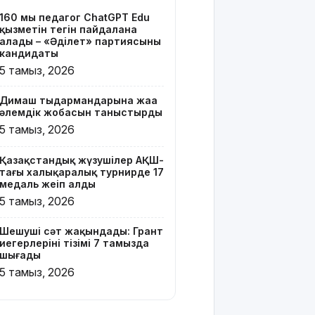
тізімі 7
160 мың педагог ChatGPT Edu
тамызда
қызметін тегін пайдалана
шығады
алады – «Әділет» партиясының
кандидаты
2 млрд
5 тамыз, 2026
теңгенің
несиелік
Димаш тыңдармандарына жаңа
алаяқтығы:
әлемдік жобасын таныстырды
21 адамға
5 тамыз, 2026
түрме
жазасы
Қазақстандық жүзушілер АҚШ-
кесілді
тағы халықаралық турнирде 17
медаль жеңіп алды
Білім беру
5 тамыз, 2026
ұйымдарының
жаңа оқу
Шешуші сәт жақындады: Грант
жылы мен
иегерлерінің тізімі 7 тамызда
жылыту
шығады
маусымына
5 тамыз, 2026
дайындығы
ШҚО әкімінің
жіті