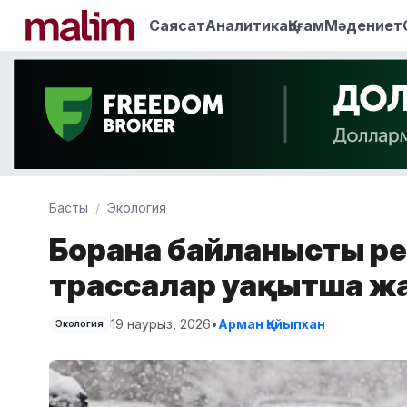
Саясат
Аналитика
Қоғам
Мәдениет
Басты
Экология
Боранға байланысты р
трассалар уақытша 
19 наурыз, 2026
•
Арман Қайыпхан
Экология