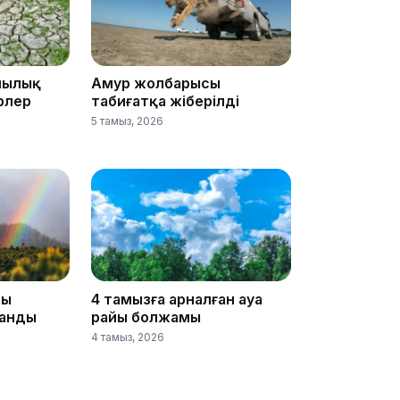
шылық
Амур жолбарысы
рлер
табиғатқа жіберілді
5 тамыз, 2026
18:25
18:10
йы
4 тамызға арналған ауа
анды
райы болжамы
4 тамыз, 2026