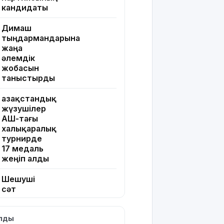
кандидаты
Димаш
тыңдармандарына
жаңа
әлемдік
жобасын
таныстырды
Қазақстандық
жүзушілер
АҚШ-тағы
халықаралық
турнирде
17 медаль
жеңіп алды
Шешуші
сәт
жақындады:
Грант
ылды
иегерлерінің