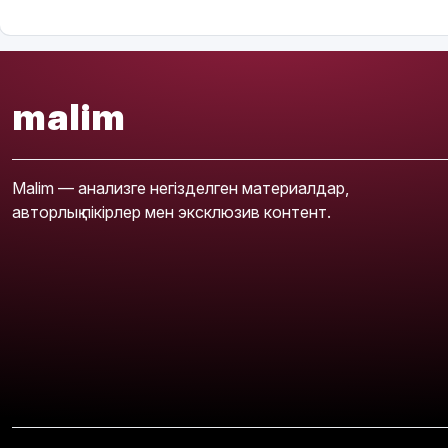
malim
Malim — анализге негізделген материалдар,
авторлық пікірлер мен эксклюзив контент.