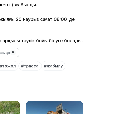
кенті) жабылды.
жылғы 20 наурыз сағат 08:00-де
18:41
 арқылы тәулік бойы білуге болады.
шыққан
0
автожол
#трасса
#жабылу
18:40
18:35