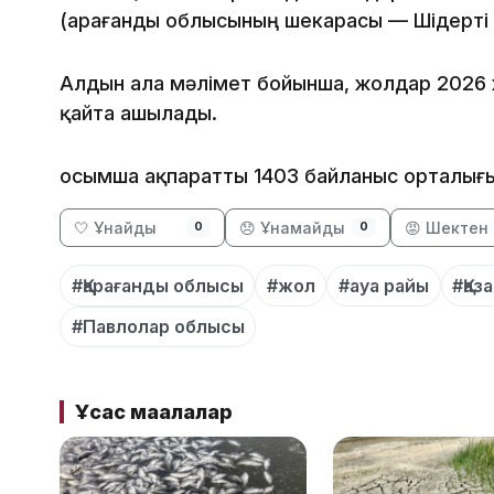
(Қарағанды облысының шекарасы — Шідерті 
Алдын ала мәлімет бойынша, жолдар 2026 
қайта ашылады.
Қосымша ақпаратты 1403 байланыс орталығы
🤍 Ұнайды
😞 Ұнамайды
😡 Шектен 
0
0
#Қарағанды облысы
#жол
#ауа райы
#Қаз
#Павлолар облысы
Ұқсас мақалалар