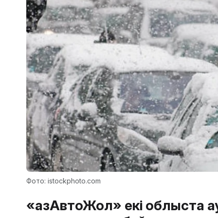
Фото: istockphoto.com
«ҚазАвтоЖол» екі облыста 