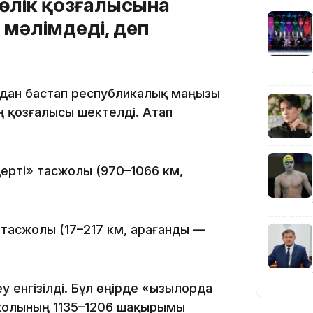
өлік қозғалысына
 мәлімдеді, деп
0-дан бастап республикалық маңызы
ң қозғалысы шектелді. Атап
20:16
ерті» тасжолы (970–1066 км,
тасжолы (17–217 км, Қарағанды —
19:21
енгізілді. Бұл өңірде «Қызылорда
ожолының 1135–1206 шақырымы