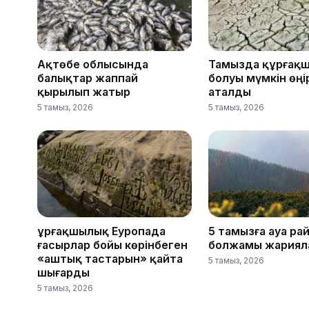
Ақтөбе облысында
Тамызда құрғақ
балықтар жаппай
болуы мүмкін өңі
қырылып жатыр
аталды
5 тамыз, 2026
5 тамыз, 2026
Құрғақшылық Еуропада
5 тамызға ауа ра
ғасырлар бойы көрінбеген
болжамы жариял
«аштық тастарын» қайта
5 тамыз, 2026
шығарды
5 тамыз, 2026