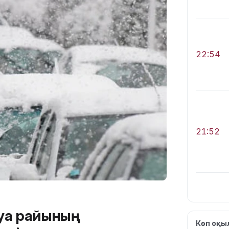
22:54
21:52
ауа райының
21:30
Көп оқ