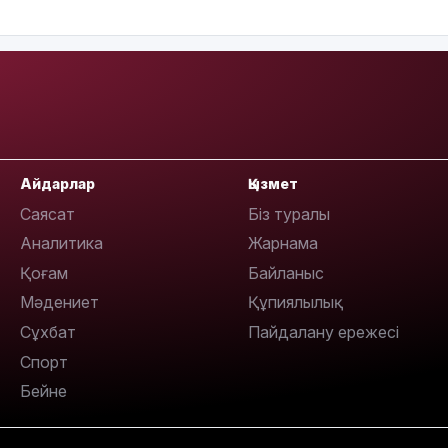
18:00
Айдарлар
Қызмет
17:47
Саясат
Біз туралы
Аналитика
Жарнама
Қоғам
Байланыс
Мәдениет
Құпиялылық
17:30
Сұхбат
Пайдалану ережесі
Спорт
Бейне
17:21