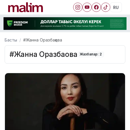
RU
Басты
#Жанна Оразбақова
#Жанна Оразбақова
Жазбалар: 2