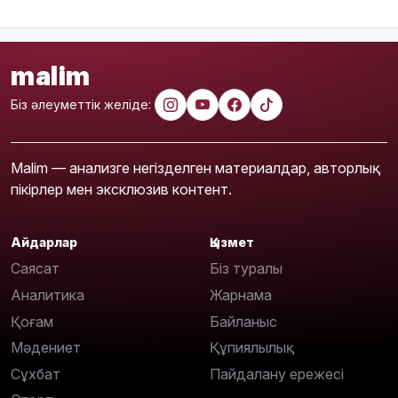
malim
Біз әлеуметтік желіде:
Malim — анализге негізделген материалдар, авторлық
пікірлер мен эксклюзив контент.
Айдарлар
Қызмет
Саясат
Біз туралы
Аналитика
Жарнама
Қоғам
Байланыс
Мәдениет
Құпиялылық
Сұхбат
Пайдалану ережесі