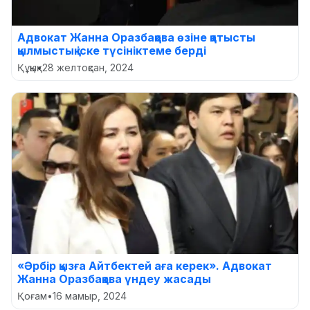
Адвокат Жанна Оразбақова өзіне қатысты
қылмыстық іске түсініктеме берді
Құқық
•
28 желтоқсан, 2024
«Әрбір қызға Айтбектей аға керек». Адвокат
Жанна Оразбақова үндеу жасады
Қоғам
•
16 мамыр, 2024