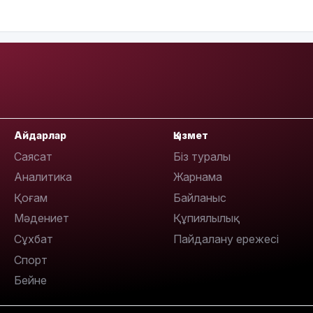
14:36
Айдарлар
Қызмет
Саясат
Біз туралы
13:59
Аналитика
Жарнама
Қоғам
Байланыс
Мәдениет
Құпиялылық
Сұхбат
Пайдалану ережесі
Спорт
Бейне
13:22