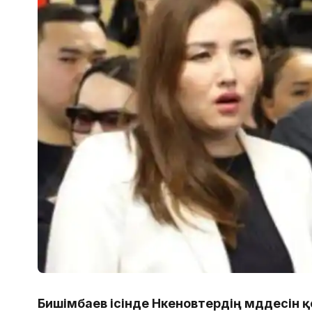
Бишімбаев ісінде Нүкеновтердің мүддесін 