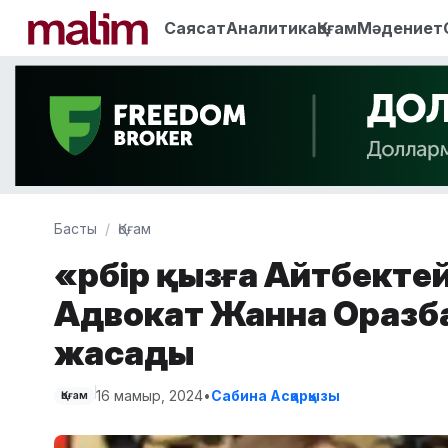
Саясат
Аналитика
Қоғам
Мәдениет
Басты
Қоғам
«Әрбір қызға Айтбектей
Адвокат Жанна Оразб
жасады
16 мамыр, 2024
•
Сабина Асқарқызы
Қоғам