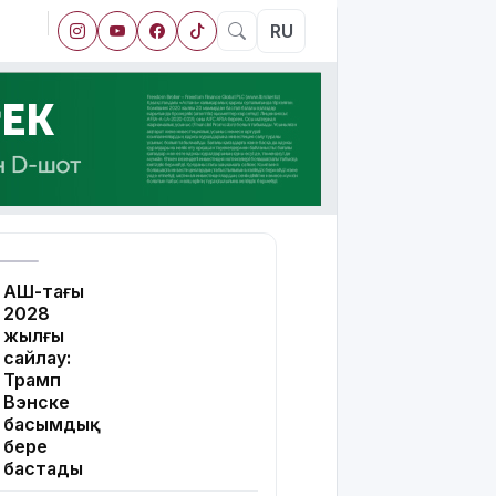
RU
АҚШ-тағы
2028
жылғы
сайлау:
Трамп
Вэнске
басымдық
бере
бастады