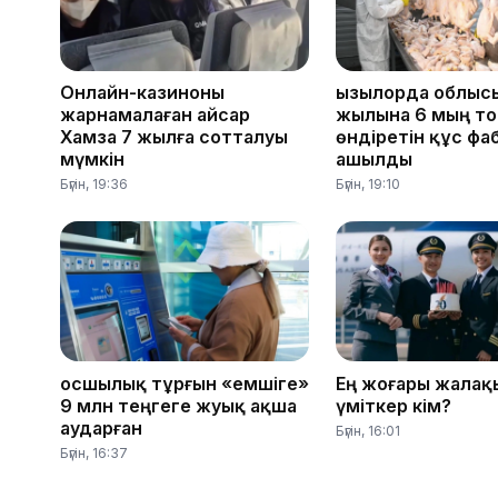
Онлайн-казиноны
Қызылорда облыс
жарнамалаған Қайсар
жылына 6 мың то
Хамза 7 жылға сотталуы
өндіретін құс фа
мүмкін
ашылды
Бүгін, 19:36
Бүгін, 19:10
Қосшылық тұрғын «емшіге»
Ең жоғары жалақ
9 млн теңгеге жуық ақша
үміткер кім?
аударған
Бүгін, 16:01
Бүгін, 16:37