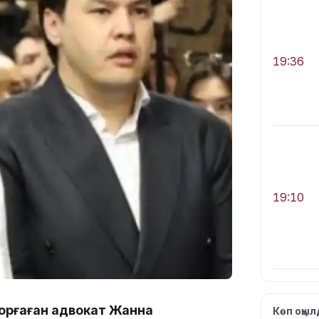
19:36
19:10
қорғаған адвокат Жанна
Көп оқы