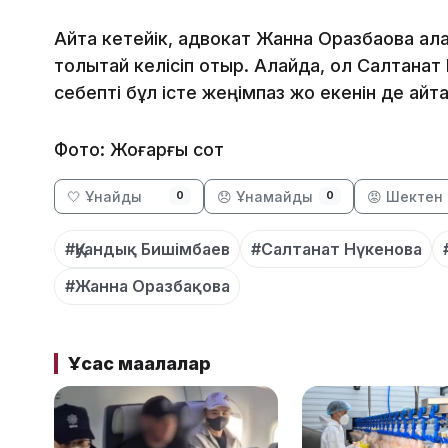
Айта кетейік, адвокат Жанна Оразбақова ал
толықтай келісіп отыр. Алайда, ол Салтанат 
себепті бұл істе жеңімпаз жоқ екенін де айтқа
Фото: Жоғарғы сот
🤍 Ұнайды
😞 Ұнамайды
😡 Шектен 
0
0
#Қуандық Бишімбаев
#Салтанат Нүкенова
#Жанна Оразбақова
Ұқсас мақалалар