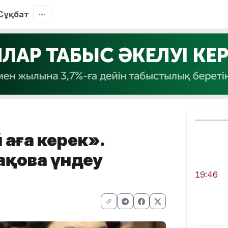
Сұқбат
 аға керек».
ақова үндеу
19:46