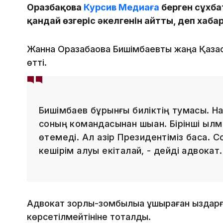
Оразбақова
Курсив Медиаға
берген сұхба
қандай өзгеріс әкелгенін айтты, деп хаб
Жанна Оразабақова Бишімбаевты жаңа Қазақс
өтті.
Бишімбаев бұрынғы биліктің тумасы. Н
соның командасынан шыққан. Бірінші қы
өтемеді. Ал қазір Президентіміз басқа. 
кешірім алуы екіталай, - дейді адвокат.
Адвокат зорлық-зомбылыққа ұшыраған қыздар
көрсетілмейтініне тоқталды.