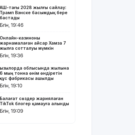
TikTok
АҚШ-тағы 2028 жылғы сайлау:
блогер
Трамп Вэнске басымдық бере
қамауға
бастады
алынды
Бүгін, 19:46
Құтқарушылар
Онлайн-казиноны
3,5 мың
жарнамалаған Қайсар Хамза 7
метр
жылға сотталуы мүмкін
биіктіктегі
Бүгін, 19:36
туристерге
көмек
Қызылорда облысында жылына
көрсетті
6 мың тонна өнім өндіретін
құс фабрикасы ашылды
Еңбек
Бүгін, 19:10
кодексінде
өзгеріс
Балағат сөздер жариялаған
көп: енді
TikTok блогер қамауға алынды
жұмысқа
Бүгін, 19:09
қабылдаудан
бас
тартудың
себебі