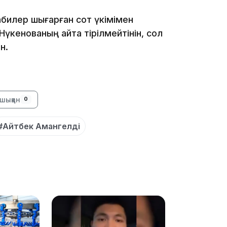
16:01
қабилер шығарған сот үкімімен
Нүкенованың қайта тірілмейтінін, сол
н.
15:59
шыққан
0
#Айтбек Амангелді
15:25