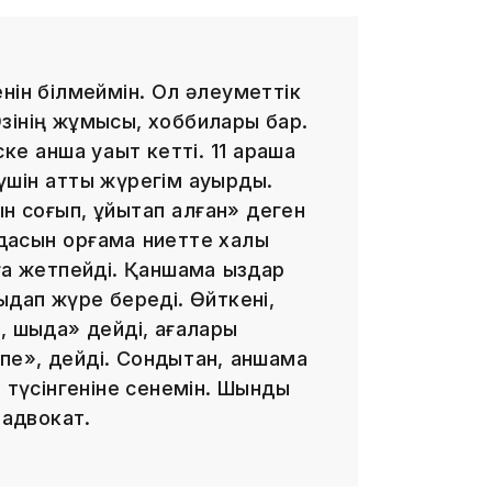
нін білмеймін. Ол әлеуметтік
зінің жұмысы, хоббилары бар.
 қанша уақыт кетті. 11 қараша
17:17
 үшін қатты жүрегім ауырды.
н соғып, ұйықтап қалған» деген
дасын қорғамақ ниетте халық
ға жетпейді. Қаншама қыздар
ыдап жүре береді. Өйткені,
, шыда» дейді, ағалары
», дейді. Сондықтан, қаншама
16:37
 түсінгеніне сенемін. Шындық
і адвокат.