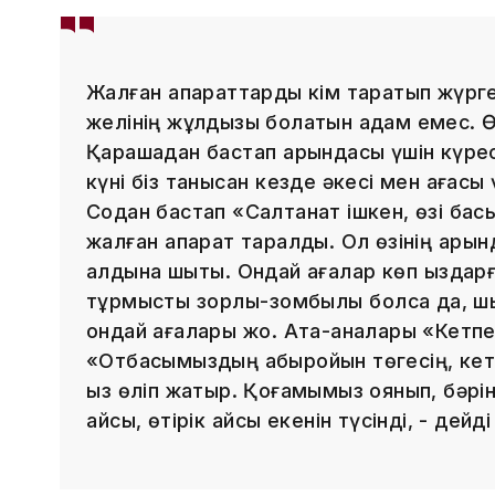
Жалған ақпараттарды кім таратып жүрге
желінің жұлдызы болатын адам емес. Ө
Қарашадан бастап қарындасы үшін күреске
күні біз танысқан кезде әкесі мен ағасы
Содан бастап «Салтанат ішкен, өзі басы
жалған ақпарат таралды. Ол өзінің қарын
алдына шықты. Ондай ағалар көп қыздар
тұрмыстық зорлық-зомбылық болса да, ш
ондай ағалары жоқ. Ата-аналары «Кетпе
«Отбасымыздың абыройын төгесің, кетпе
қыз өліп жатыр. Қоғамымыз оянып, бәрін
қайсы, өтірік қайсы екенін түсінді, - дейд