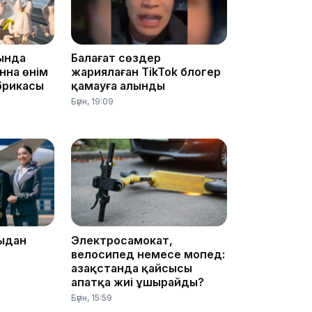
ында
Балағат сөздер
15:24
нна өнім
жариялаған TikTok блогер
брикасы
қамауға алынды
Бүгін, 19:09
14:47
ыдан
Электросамокат,
велосипед немесе мопед:
Қазақстанда қайсысы
апатқа жиі ұшырайды?
Бүгін, 15:59