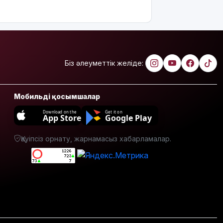
Мемлекеттік
білім
гранттарының
басым
бөлігі қай
мамандықтарға
бөлінді?
Біз әлеуметтік желіде:
Қуандық
Бишімбаевтың
Мобильді қосымшалар
анасы
Download on the
Get it on
бұрынғы
App Store
Google Play
келінінен
25 млн
Қауіпсіз орнату, жарнамасыз хабарламалар.
теңге
өндіріп
алмақ
Іздеуде
жүрген
блогер
Қайсар Қамза