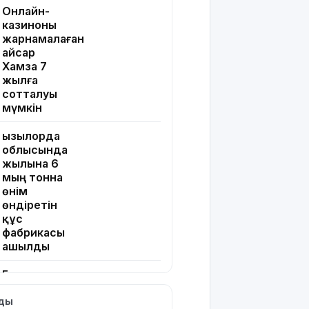
Онлайн-
казиноны
жарнамалаған
Қайсар
Хамза 7
жылға
сотталуы
мүмкін
Қызылорда
облысында
жылына 6
мың тонна
өнім
өндіретін
құс
фабрикасы
ашылды
Балағат
сөздер
лды
жариялаған